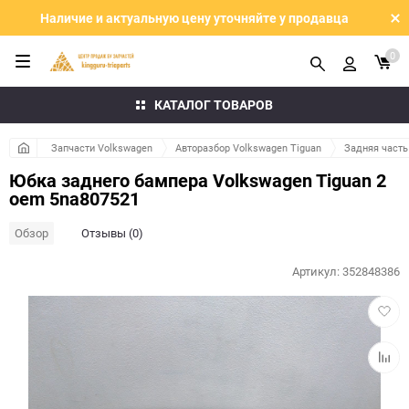
Наличие и актуальную цену уточняйте у продавца
0
КАТАЛОГ ТОВАРОВ
Запчасти Volkswagen
Авторазбор Volkswagen Tiguan
Задняя часть
Юбка заднего бампера Volkswagen Tiguan 2
oem 5na807521
Обзор
Отзывы (0)
Артикул:
352848386
Добав
в
избра
Добав
к
сравн