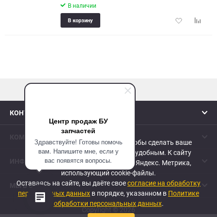
В наличии
Добавить
Добави
В корзину
в
к
избранное
сравне
наверх
КОНТАКТЫ
Центр продаж БУ
запчастей
КОМПАНИЯ
Здравствуйте! Готовы помочь
Сайт использует cookie-файлы, чтобы сделать ваше
вам. Напишите мне, если у
пребывание на нем максимально удобным. К cайту
вас появятся вопросы.
ИНФОРМАЦИЯ
подключен сервис веб-аналитики Яндекс. Метрика,
использующий cookie-файлы.
Оставаясь на сайте, вы даёте свое
согласие на обработку
МЫ В СЕТИ
персональных данных
в порядке, указанном в
Политике
обработки персональных данных
.
Copyright © 2026