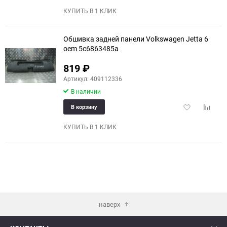
избранное
сравне
КУПИТЬ В 1 КЛИК
Обшивка задней панели Volkswagen Jetta 6
oem 5c6863485a
819
₽
Артикул: 409112336
В наличии
Добавить
Добави
В корзину
в
к
избранное
сравне
КУПИТЬ В 1 КЛИК
наверх