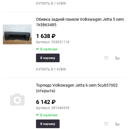
избранное
сравне
КУПИТЬ В 1 КЛИК
Обивка задней панели Volkswagen Jetta 5 oem
1k5863485
1 638
₽
Артикул: 354031118
В наличии
Добавить
Добави
В корзину
в
к
избранное
сравне
КУПИТЬ В 1 КЛИК
Торпедо Volkswagen Jetta 6 oem 5cu857002
(открыта)
6 142
₽
Артикул: 381046959
В наличии
Добавить
Добави
В корзину
в
к