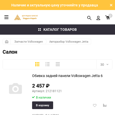
Наличие и актуальную цену уточняйте у продавца
0
КАТАЛОГ ТОВАРОВ
Запчасти Volkswagen
Авторазбор Volkswagen Jetta
Салон
Плитка
Подробно
Компактно
30
Обивка задней панели Volkswagen Jetta 6
30
2 457
₽
60
Артикул: 212181121
В наличии
90
Добавить
Добави
В корзину
150
в
к
избранное
сравне