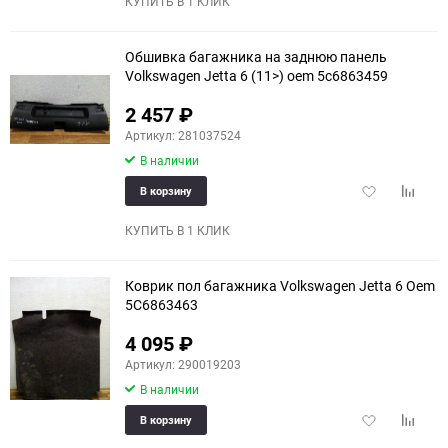
КУПИТЬ В 1 КЛИК
Обшивка багажника на заднюю панель
Volkswagen Jetta 6 (11>) oem 5c6863459
2 457
₽
Артикул: 281037524
В наличии
Добавить
Добави
В корзину
в
к
избранное
сравне
КУПИТЬ В 1 КЛИК
Коврик пол багажника Volkswagen Jetta 6 Oem
5C6863463
4 095
₽
Артикул: 290019203
В наличии
Добавить
Добави
В корзину
в
к