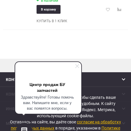
В наличии
150
Добавить
Добави
В корзину
в
к
избранное
сравне
КУПИТЬ В 1 КЛИК
наверх
КОНТАКТЫ
Центр продаж БУ
запчастей
КОМПАНИЯ
Здравствуйте! Готовы помочь
Сайт использует cookie-файлы, чтобы сделать ваше
вам. Напишите мне, если у
пребывание на нем максимально удобным. К cайту
вас появятся вопросы.
ИНФОРМАЦИЯ
подключен сервис веб-аналитики Яндекс. Метрика,
использующий cookie-файлы.
Оставаясь на сайте, вы даёте свое
согласие на обработку
МЫ В СЕТИ
персональных данных
в порядке, указанном в
Политике