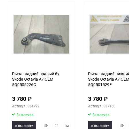
30
60
90
150
Рычаг задний правый бу
Рычаг задний нижний
Skoda Octavia A7 OEM
Skoda Octavia A7 OE
5Q0505226C
5Q0501529F
3 780
₽
3 780
₽
Артикул: S34792
Артикул: S37160
В наличии
В наличии
Быстрый
Добавить
Добавить
Быст
В КОРЗИНУ
В КОРЗИНУ