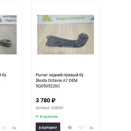
 бу
Рычаг задний правый бу
M
Skoda Octavia A7 OEM
5Q0505226C
3 780
₽
Артикул: S38689
В наличии
рый
Добавить
Добавить
Быстрый
Добавить
Добавить
В КОРЗИНУ