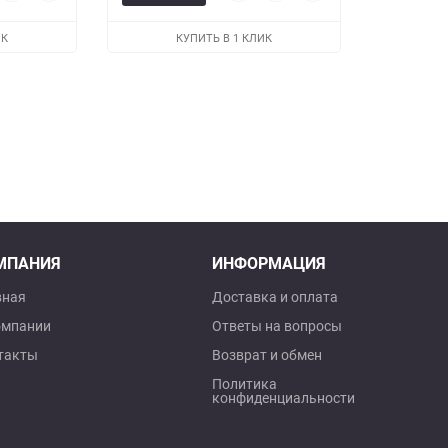
мотр
в
к
просмотр
в
к
избранное
сравнению
избранное
сравнению
ИК
КУПИТЬ В 1 КЛИК
МПАНИЯ
ИНФОРМАЦИЯ
вная
Доставка и оплата
омпании
Ответы на вопросы
такты
Возврат и обмен
Политика
конфиденциальности