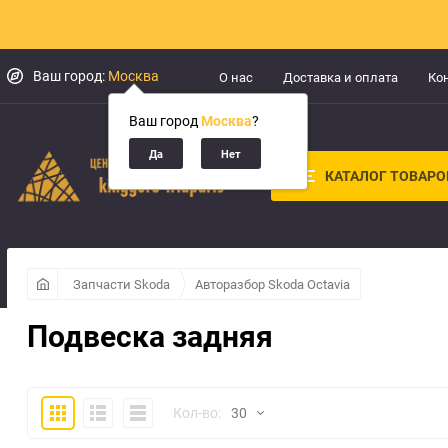
Ваш город:
Москва
О нас
Доставка и оплата
Ко
Ваш город
Москва
?
КАТАЛОГ ТОВАРО
Запчасти Skoda
Авторазбор Skoda Octavia
Подвеска задняя
Плитка
Подробно
Компактно
Кол-во:
30