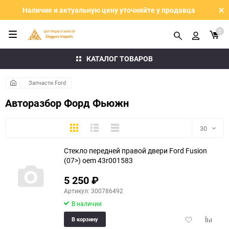
Наличие и актуальную цену уточняйте у продавца
0
КАТАЛОГ ТОВАРОВ
Запчасти Ford
Авторазбор Форд Фьюжн
Плитка
Подробно
Компактно
30
Стекло передней правой двери Ford Fusion
30
(07>) oem 43r001583
60
5 250
₽
Артикул: 300786492
90
В наличии
150
Добавить
Добави
В корзину
в
к