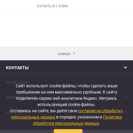
избранное
сравне
КУПИТЬ В 1 КЛИК
наверх
КОНТАКТЫ
КОМПАНИЯ
Сайт использует cookie-файлы, чтобы сделать ваше
пребывание на нем максимально удобным. К cайту
ИНФОРМАЦИЯ
подключен сервис веб-аналитики Яндекс. Метрика,
использующий cookie-файлы.
Оставаясь на сайте, вы даёте свое
согласие на обработку
МЫ В СЕТИ
персональных данных
в порядке, указанном в
Политике
обработки персональных данных
.
Copyright © 2026