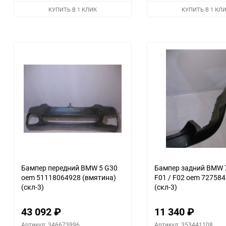
избранное
сравнению
КУПИТЬ В 1 КЛИК
КУПИТЬ В 1 КЛ
Бампер передний BMW 5 G30
Бампер задний BMW 7
oem 51118064928 (вмятина)
F01 / F02 oem 72758
(скл-3)
(скл-3)
43 092
₽
11 340
₽
Артикул: 346673996
Артикул: 353441108