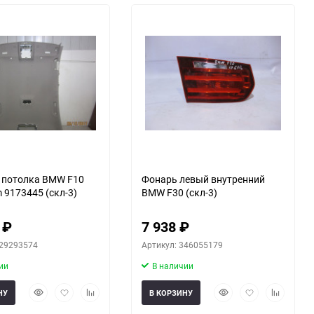
отолка BMW F10
Фонарь левый внутренний
 9173445 (скл-3)
BMW F30 (скл-3)
0
₽
7 938
₽
329293574
Артикул: 346055179
ии
В наличии
Быстрый
Добавить
Добавить
Быстрый
Добавить
Добавить
НУ
В КОРЗИНУ
просмотр
в
к
просмотр
в
к