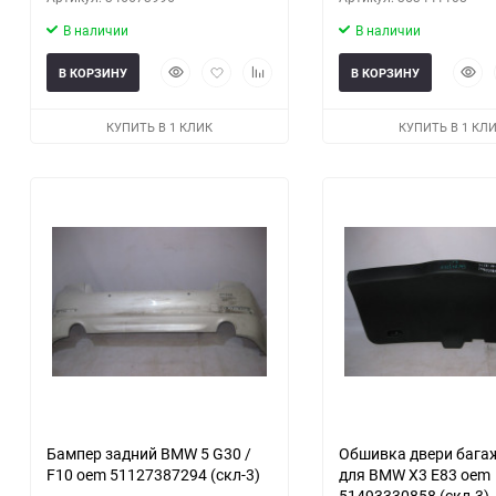
В наличии
В наличии
Быстрый
Добавить
Добавить
Быст
В КОРЗИНУ
В КОРЗИНУ
просмотр
в
к
прос
избранное
сравнению
КУПИТЬ В 1 КЛИК
КУПИТЬ В 1 КЛ
Бампер задний BMW 5 G30 /
Обшивка двери бага
F10 oem 51127387294 (скл-3)
для BMW X3 E83 oem
51493330858 (скл-3)