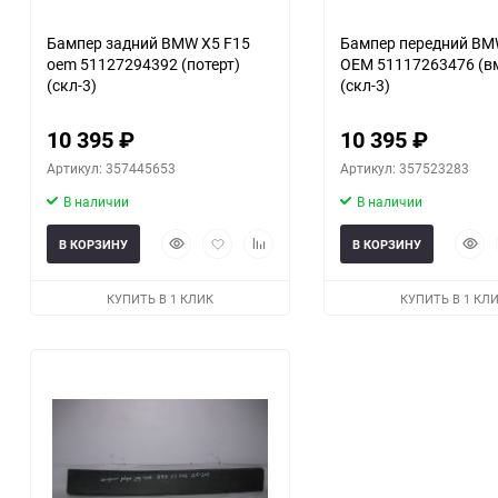
Бампер задний BMW X5 F15
Бампер передний BM
oem 51127294392 (потерт)
OEM 51117263476 (в
(скл-3)
(скл-3)
10 395
₽
10 395
₽
Артикул: 357445653
Артикул: 357523283
В наличии
В наличии
Быстрый
Добавить
Добавить
Быст
В КОРЗИНУ
В КОРЗИНУ
просмотр
в
к
прос
избранное
сравнению
КУПИТЬ В 1 КЛИК
КУПИТЬ В 1 КЛ