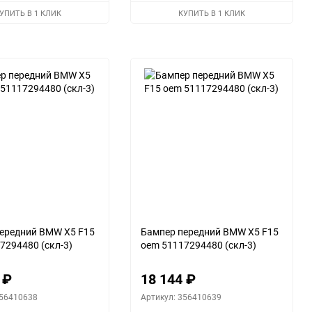
избранное
сравнению
избранное
сравнени
УПИТЬ В 1 КЛИК
КУПИТЬ В 1 КЛИК
ередний BMW X5 F15
Бампер передний BMW X5 F15
7294480 (скл-3)
oem 51117294480 (скл-3)
4
₽
18 144
₽
356410638
Артикул: 356410639