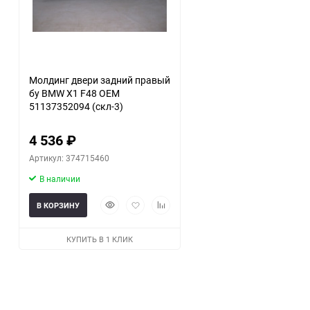
Молдинг двери задний правый
бу BMW X1 F48 OEM
51137352094 (скл-3)
4 536
₽
Артикул: 374715460
В наличии
Быстрый
Добавить
Добавить
В КОРЗИНУ
просмотр
в
к
избранное
сравнению
КУПИТЬ В 1 КЛИК