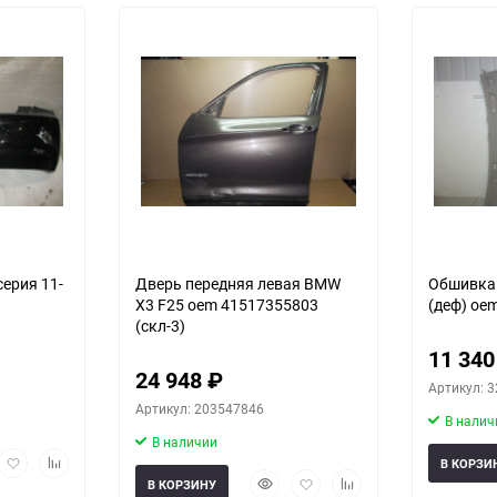
серия 11-
Дверь передняя левая BMW
Обшивка п
X3 F25 oem 41517355803
(деф) oem
(скл-3)
11 34
24 948
₽
Артикул: 
Артикул: 203547846
В налич
В наличии
рый
Добавить
Добавить
В КОРЗИ
мотр
в
к
Быстрый
Добавить
Добавить
В КОРЗИНУ