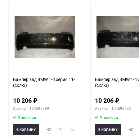
30
60
90
150
Бампер зад BMW 1-я серия 11-
Бампер зад BMW 1-я 
(скл-3)
(скл-3)
10 206
₽
10 206
₽
Артикул: 124596789
Артикул: 124596792
В наличии
В наличии
Быстрый
Добавить
Добавить
Быст
В КОРЗИНУ
В КОРЗИНУ
просмотр
в
к
прос