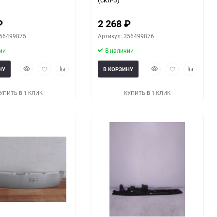
₽
2 268
₽
356499875
Артикул: 356499876
ии
В наличии
Быстрый
Добавить
Добавить
Быстрый
Добавить
Добавить
НУ
В КОРЗИНУ
просмотр
в
к
просмотр
в
к
избранное
сравнению
избранное
сравнени
УПИТЬ В 1 КЛИК
КУПИТЬ В 1 КЛИК