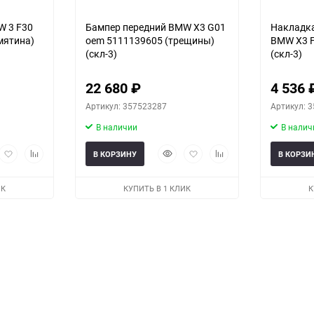
W 3 F30
Бампер передний BMW X3 G01
Накладка
мятина)
oem 5111139605 (трещины)
BMW X3 F
(скл-3)
(скл-3)
22 680
₽
4 536
Артикул: 357523287
Артикул: 
В наличии
В налич
рый
Добавить
Добавить
Быстрый
Добавить
Добавить
В КОРЗИНУ
В КОРЗИ
мотр
в
к
просмотр
в
к
избранное
сравнению
избранное
сравнению
ИК
КУПИТЬ В 1 КЛИК
К