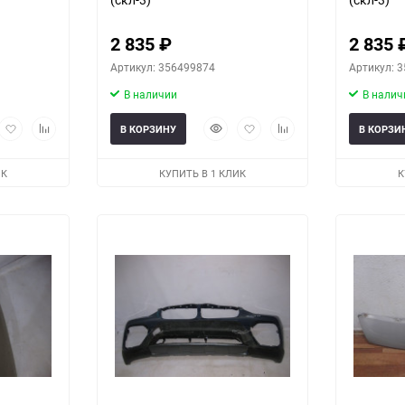
2 835
₽
2 835
Артикул: 356499874
Артикул: 
В наличии
В налич
рый
Добавить
Добавить
Быстрый
Добавить
Добавить
В КОРЗИНУ
В КОРЗИ
мотр
в
к
просмотр
в
к
избранное
сравнению
избранное
сравнению
ИК
КУПИТЬ В 1 КЛИК
К
еще 3 фото