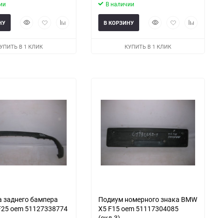
ии
В наличии
Быстрый
Добавить
Добавить
Быстрый
Добавить
Добавить
НУ
В КОРЗИНУ
просмотр
в
к
просмотр
в
к
избранное
сравнению
избранное
сравнени
УПИТЬ В 1 КЛИК
КУПИТЬ В 1 КЛИК
 заднего бампера
Подиум номерного знака BMW
25 oem 51127338774
X5 F15 oem 51117304085
(скл-3)