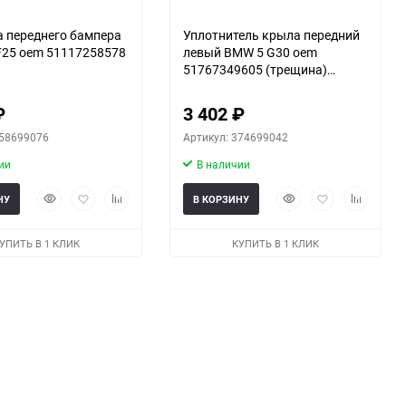
 переднего бампера
Уплотнитель крыла передний
25 oem 51117258578
левый BMW 5 G30 oem
51767349605 (трещина)
(скл-3)
₽
3 402
₽
358699076
Артикул: 374699042
ии
В наличии
Быстрый
Добавить
Добавить
Быстрый
Добавить
Добавить
НУ
В КОРЗИНУ
просмотр
в
к
просмотр
в
к
избранное
сравнению
избранное
сравнени
УПИТЬ В 1 КЛИК
КУПИТЬ В 1 КЛИК