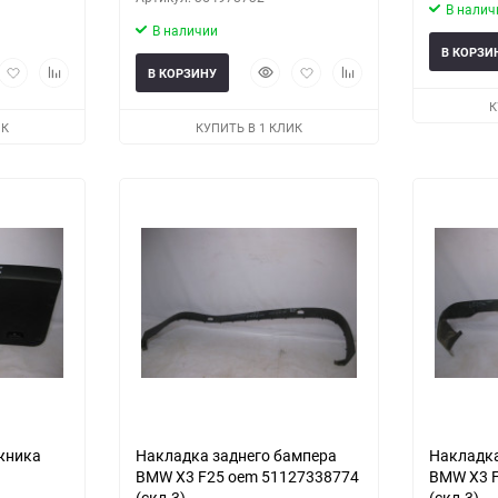
В налич
В наличии
В КОРЗИ
рый
Добавить
Добавить
Быстрый
Добавить
Добавить
В КОРЗИНУ
мотр
в
к
просмотр
в
к
К
избранное
сравнению
избранное
сравнению
ИК
КУПИТЬ В 1 КЛИК
жника
Накладка заднего бампера
Накладка
BMW X3 F25 oem 51127338774
BMW X3 F
(скл-3)
(скл-3)