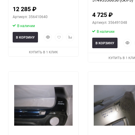
12 285
₽
4 725
₽
Артикул: 356410640
Артикул: 356491048
В наличии
В наличии
Быстрый
Добавить
Добавить
В КОРЗИНУ
просмотр
в
к
Быст
В КОРЗИНУ
избранное
сравнению
прос
КУПИТЬ В 1 КЛИК
КУПИТЬ В 1 КЛ
еще 1 фото