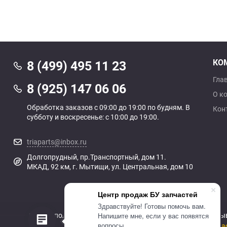
КО
8 (499) 495 11 23
Гла
8 (925) 147 06 06
О к
Обработка заказов с 09:00 до 19:00 по будням. В
Кон
субботу и воскресенье: с 10:00 до 19:00.
triaparts@inbox.ru
Долгопрудный, пр.Транспортный, дом 11.
МКАД, 92 км, г. Мытищи, ул. Центральная, дом 10
Центр продаж БУ запчастей
Здравствуйте! Готовы помочь вам.
Сайт использует cookie-файлы, чтобы сделать ваше пребы
Напишите мне, если у вас появятся
вопросы.
Оставаясь на сайте, вы даёте свое
согла