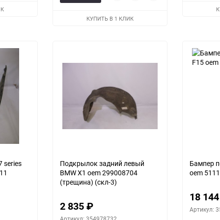
избранное
сравнению
просмотр
в
к
ИК
К
избранное
сравнению
КУПИТЬ В 1 КЛИК
 series
Подкрылок задний левый
Бампер п
411
BMW X1 oem 299008704
oem 5111
(трещина) (скл-3)
18 14
2 835
₽
Артикул: 
Артикул: 354978732