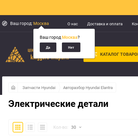
Ваш город:
Москва
О нас
Доставка и оплата
Ко
Ваш город
Москва
?
КАТАЛОГ ТОВАРО
Запчасти Hyundai
Авторазбор Hyundai Elantra
Электрические детали
Плитка
Подробно
Компактно
Кол-во:
30