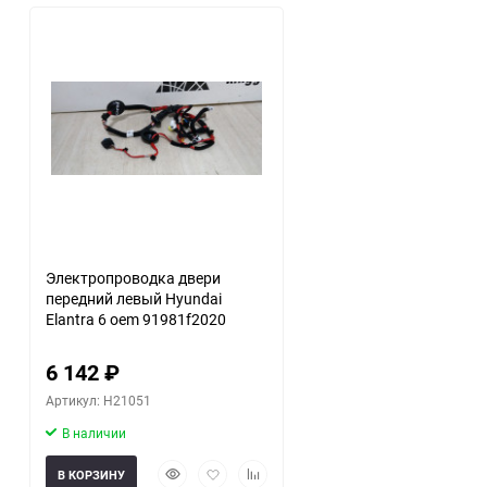
30
60
90
150
Электропроводка двери
передний левый Hyundai
Elantra 6 oem 91981f2020
6 142
₽
Артикул: H21051
В наличии
Быстрый
Добавить
Добавить
В КОРЗИНУ