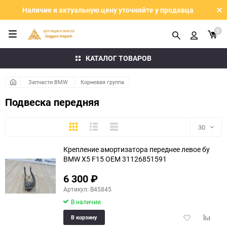
Наличие и актуальную цену уточняйте у продавца
0
КАТАЛОГ ТОВАРОВ
Запчасти BMW
Корневая группа
Подвеска передняя
Плитка
Подробно
Компактно
30
Крепление амортизатора переднее левое бу
30
BMW X5 F15 OEM 31126851591
60
6 300
₽
Артикул: B45845
90
В наличии
150
Добавить
Добави
В корзину
в
к