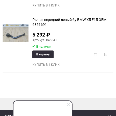
избранное
сравне
КУПИТЬ В 1 КЛИК
Рычаг передний левый бу BMW X5 F15 OEM
6851691
5 292
₽
Артикул: B45841
В наличии
Добавить
Добави
В корзину
в
к
избранное
сравне
КУПИТЬ В 1 КЛИК
наверх