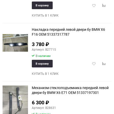
Добавить
Добави
В корзину
в
к
избранное
сравне
КУПИТЬ В 1 КЛИК
Накладка передней левой двери бу BMW X6
F16 OEM 51337317787
3 780
₽
Артикул: B27715
В наличии
Добавить
Добави
В корзину
в
к
избранное
сравне
КУПИТЬ В 1 КЛИК
Механизм стеклоподъемника передней левой
двери бу BMW X6 E71 OEM 51337197301
6 300
₽
Артикул: B28631
В наличии