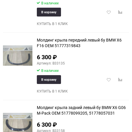
В наличии
Добавить
Добави
В корзину
в
к
избранное
сравне
КУПИТЬ В 1 КЛИК
Молдинг крыла передний левый бу BMW X6
F16 OEM 51777319843
6 300
₽
Артикул: B33135
В наличии
Добавить
Добави
В корзину
в
к
избранное
сравне
КУПИТЬ В 1 КЛИК
Молдинг крыла задний левый бу BMW X6 G06
M-Pack OEM 51778099205, 51778057031
6 300
₽
Артикул: B33158