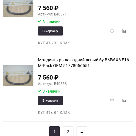
7 560
₽
Артикул: B40671
В наличии
Добавить
Добави
В корзину
в
к
избранное
сравне
КУПИТЬ В 1 КЛИК
Молдинг крыла задний левый бу BMW X6 F16
M-Pack OEM 51778056551
7 560
₽
Артикул: B40858
В наличии
Добавить
Добави
В корзину
в
к
избранное
сравне
КУПИТЬ В 1 КЛИК
1
2
→