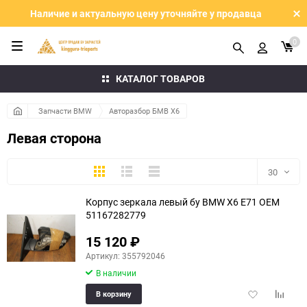
Наличие и актуальную цену уточняйте у продавца
0
КАТАЛОГ ТОВАРОВ
Запчасти BMW
Авторазбор БМВ Х6
Левая сторона
Плитка
Подробно
Компактно
30
Корпус зеркала левый бу BMW X6 E71 OEM
30
51167282779
60
15 120
₽
Артикул: 355792046
90
В наличии
150
Добавить
Добави
В корзину
в
к