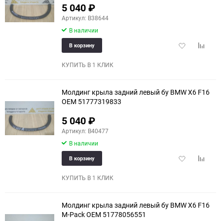
5 040
₽
Артикул: B38644
В наличии
Добавить
Добави
В корзину
в
к
избранное
сравне
КУПИТЬ В 1 КЛИК
Молдинг крыла задний левый бу BMW X6 F16
OEM 51777319833
5 040
₽
Артикул: B40477
В наличии
Добавить
Добави
В корзину
в
к
избранное
сравне
КУПИТЬ В 1 КЛИК
Молдинг крыла задний левый бу BMW X6 F16
M-Pack OEM 51778056551