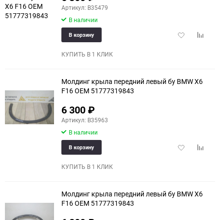
Артикул: B35479
В наличии
Добавить
Добави
В корзину
в
к
избранное
сравне
КУПИТЬ В 1 КЛИК
Молдинг крыла передний левый бу BMW X6
F16 OEM 51777319843
6 300
₽
Артикул: B35963
В наличии
Добавить
Добави
В корзину
в
к
избранное
сравне
КУПИТЬ В 1 КЛИК
Молдинг крыла передний левый бу BMW X6
F16 OEM 51777319843