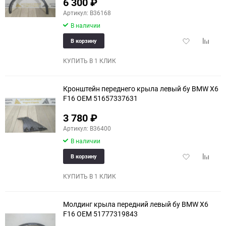
6 300
₽
Артикул: B36168
В наличии
Добавить
Добави
В корзину
в
к
избранное
сравне
КУПИТЬ В 1 КЛИК
Кронштейн переднего крыла левый бу BMW X6
F16 OEM 51657337631
3 780
₽
Артикул: B36400
В наличии
Добавить
Добави
В корзину
в
к
избранное
сравне
КУПИТЬ В 1 КЛИК
Молдинг крыла передний левый бу BMW X6
F16 OEM 51777319843