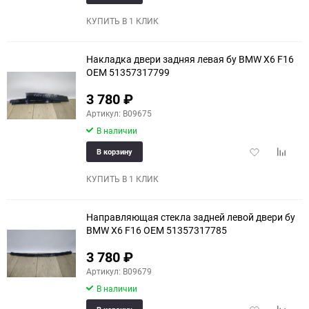
в
к
избранное
сравне
КУПИТЬ В 1 КЛИК
Накладка двери задняя левая бу BMW X6 F16
OEM 51357317799
3 780
₽
Артикул: B09675
В наличии
Добавить
Добави
В корзину
в
к
избранное
сравне
КУПИТЬ В 1 КЛИК
Направляющая стекла задней левой двери бу
BMW X6 F16 OEM 51357317785
3 780
₽
Артикул: B09679
В наличии
Добавить
Добави