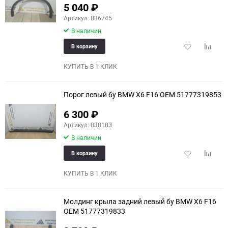
5 040
₽
Артикул: B36745
В наличии
Добавить
Добави
В корзину
в
к
избранное
сравне
КУПИТЬ В 1 КЛИК
Порог левый бу BMW X6 F16 OEM 51777319853
6 300
₽
Артикул: B38183
В наличии
Добавить
Добави
В корзину
в
к
избранное
сравне
КУПИТЬ В 1 КЛИК
Молдинг крыла задний левый бу BMW X6 F16
OEM 51777319833