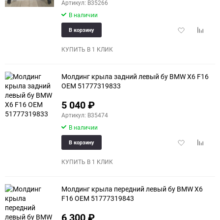
Артикул: B35266
В наличии
Добавить
Добави
В корзину
в
к
избранное
сравне
КУПИТЬ В 1 КЛИК
Молдинг крыла задний левый бу BMW X6 F16
OEM 51777319833
5 040
₽
Артикул: B35474
В наличии
Добавить
Добави
В корзину
в
к
избранное
сравне
КУПИТЬ В 1 КЛИК
Молдинг крыла передний левый бу BMW X6
F16 OEM 51777319843
6 300
₽