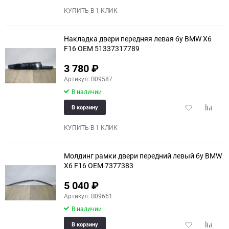
избранное
сравне
КУПИТЬ В 1 КЛИК
Накладка двери передняя левая бу BMW X6
F16 OEM 51337317789
3 780
₽
Артикул: B09587
В наличии
Добавить
Добави
В корзину
в
к
избранное
сравне
КУПИТЬ В 1 КЛИК
Молдинг рамки двери передний левый бу BMW
X6 F16 OEM 7377383
5 040
₽
Артикул: B09661
В наличии
Добавить
Добави
В корзину