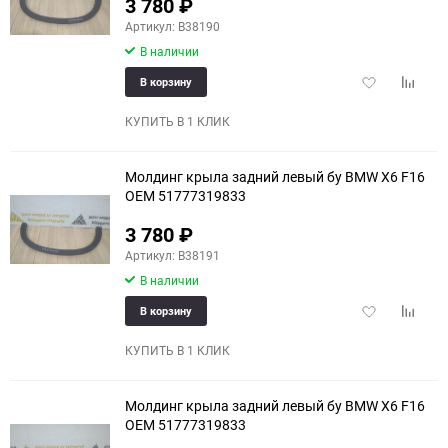
3 780
₽
Артикул: B38190
В наличии
Добавить
Добави
В корзину
в
к
избранное
сравне
КУПИТЬ В 1 КЛИК
Молдинг крыла задний левый бу BMW X6 F16
OEM 51777319833
3 780
₽
Артикул: B38191
В наличии
Добавить
Добави
В корзину
в
к
избранное
сравне
КУПИТЬ В 1 КЛИК
Молдинг крыла задний левый бу BMW X6 F16
OEM 51777319833