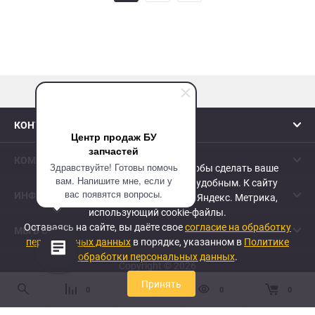
наверх
КОНТАКТЫ
Центр продаж БУ
запчастей
КОМПАНИЯ
Здравствуйте! Готовы помочь
Сайт использует cookie-файлы, чтобы сделать ваше
вам. Напишите мне, если у
пребывание на нем максимально удобным. К cайту
вас появятся вопросы.
ИНФОРМАЦИЯ
подключен сервис веб-аналитики Яндекс. Метрика,
использующий cookie-файлы.
Оставаясь на сайте, вы даёте свое
согласие на обработку
МЫ В СЕТИ
персональных данных
в порядке, указанном в
Политике
обработки персональных данных
.
Copyright © 2026
Принять
0
0
0
0