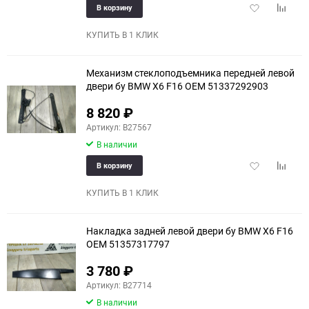
Добавить
Добави
В корзину
в
к
избранное
сравне
КУПИТЬ В 1 КЛИК
Механизм стеклоподъемника передней левой
двери бу BMW X6 F16 OEM 51337292903
8 820
₽
Артикул: B27567
В наличии
Добавить
Добави
В корзину
в
к
избранное
сравне
КУПИТЬ В 1 КЛИК
Накладка задней левой двери бу BMW X6 F16
OEM 51357317797
3 780
₽
Артикул: B27714
В наличии