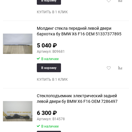
В корзину
в
к
избранное
сравне
КУПИТЬ В 1 КЛИК
Молдинг стекла передней левой двери
бархотка бу BMW X6 F16 OEM 51337377895
5 040
₽
Артикул: B09681
В наличии
Добавить
Добави
В корзину
в
к
избранное
сравне
КУПИТЬ В 1 КЛИК
Стеклоподъемник электрический задней
левой двери бу BMW X6 F16 OEM 7286497
6 300
₽
Артикул: B14578
В наличии