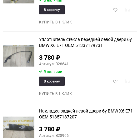
Добавить
Добави
В корзину
в
к
избранное
сравне
КУПИТЬ В 1 КЛИК
Уплотнитель стекла передней левой двери бу
BMW X6 E71 OEM 51337179731
3 780
₽
Артикул: B28641
В наличии
Добавить
Добави
В корзину
в
к
избранное
сравне
КУПИТЬ В 1 КЛИК
Накладка задней левой двери бу BMW X6 E71
OEM 51357187207
3 780
₽
Артикул: B28966