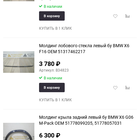
В наличии
Добавить
Добави
В корзину
в
к
избранное
сравне
КУПИТЬ В 1 КЛИК
Молдинг лобового стекла левый бу BMW X6
F16 OEM 51317462217
3 780
₽
Артикул: B34823
В наличии
Добавить
Добави
В корзину
в
к
избранное
сравне
КУПИТЬ В 1 КЛИК
Молдинг крыла задний левый бу BMW X6 G06
M-Pack OEM 51778099205, 51778057031
6 300
₽