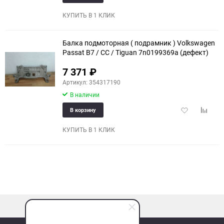
в
к
избранное
сравне
КУПИТЬ В 1 КЛИК
Балка подмоторная ( подрамник ) Volkswagen
Passat B7 / CC / Tiguan 7n0199369a (дефект)
7 371
₽
Артикул: 354317190
В наличии
Добавить
Добави
В корзину
в
к
избранное
сравне
КУПИТЬ В 1 КЛИК
наверх