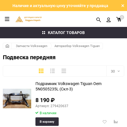
Наличие и актуальную цену уточняйте у продавца
0
КАТАЛОГ ТОВАРОВ
Запчасти Volkswagen
Авторазбор Volkswagen Tiguan
Подвеска передняя
Плитка
Подробно
Компактно
30
Подрамник Volkswagen Tiguan Oem
30
5N0505235L (Скл-3)
60
8 190
₽
Артикул: 279420637
90
В наличии
150
Добавить
Добави
В корзину
в
к