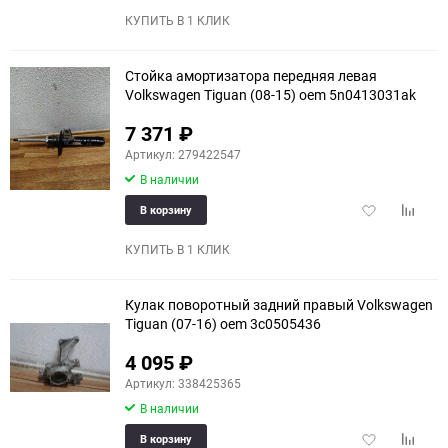
избранное
сравне
КУПИТЬ В 1 КЛИК
Стойка амортизатора передняя левая
Volkswagen Tiguan (08-15) oem 5n0413031ak
7 371
₽
Артикул: 279422547
В наличии
Добавить
Добави
В корзину
в
к
избранное
сравне
КУПИТЬ В 1 КЛИК
Кулак поворотный задний правый Volkswagen
Tiguan (07-16) oem 3c0505436
4 095
₽
Артикул: 338425365
В наличии
Добавить
Добави
В корзину