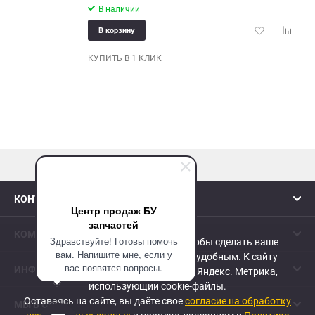
В наличии
Добавить
Добави
В корзину
в
к
избранное
сравне
КУПИТЬ В 1 КЛИК
наверх
КОНТАКТЫ
Центр продаж БУ
запчастей
КОМПАНИЯ
Здравствуйте! Готовы помочь
Сайт использует cookie-файлы, чтобы сделать ваше
вам. Напишите мне, если у
пребывание на нем максимально удобным. К cайту
вас появятся вопросы.
ИНФОРМАЦИЯ
подключен сервис веб-аналитики Яндекс. Метрика,
использующий cookie-файлы.
Оставаясь на сайте, вы даёте свое
согласие на обработку
МЫ В СЕТИ