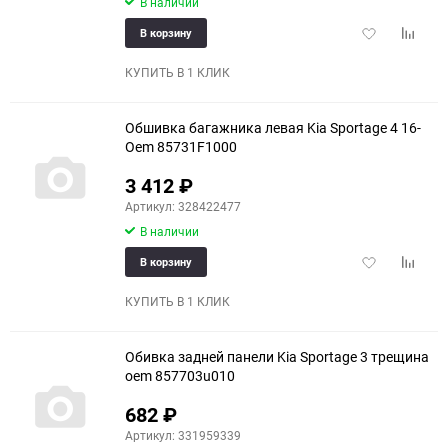
В наличии
Добавить
Добави
В корзину
в
к
избранное
сравне
КУПИТЬ В 1 КЛИК
Обшивка багажника левая Kia Sportage 4 16-
Oem 85731F1000
3 412
₽
Артикул: 328422477
В наличии
Добавить
Добави
В корзину
в
к
избранное
сравне
КУПИТЬ В 1 КЛИК
Обивка задней панели Kia Sportage 3 трещина
oem 857703u010
682
₽
Артикул: 331959339