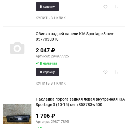
Добавить
Добави
В корзину
в
к
избранное
сравне
КУПИТЬ В 1 КЛИК
Обивка задней панели KIA Sportage 3 oem
857703u010
2 047
₽
Артикул: 294977725
В наличии
Добавить
Добави
В корзину
в
к
избранное
сравне
КУПИТЬ В 1 КЛИК
Накладка порога задняя левая внутренняя KIA
Sportage 3 (10-15) oem 858783w500
1 706
₽
Артикул: 298717895