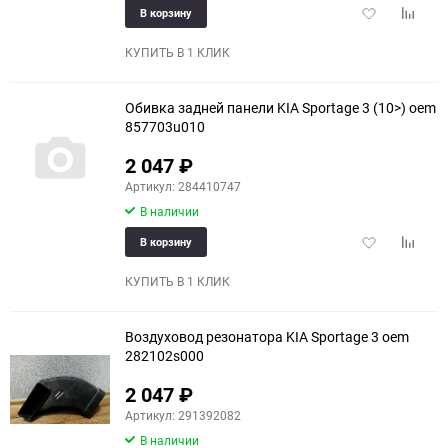
Добавить
Добави
В корзину
150
в
к
избранное
сравне
КУПИТЬ В 1 КЛИК
Обивка задней панели KIA Sportage 3 (10>) oem
857703u010
2 047
₽
Артикул: 284410747
В наличии
Добавить
Добави
В корзину
в
к
избранное
сравне
КУПИТЬ В 1 КЛИК
Воздуховод резонатора KIA Sportage 3 oem
282102s000
2 047
₽
Артикул: 291392082
В наличии