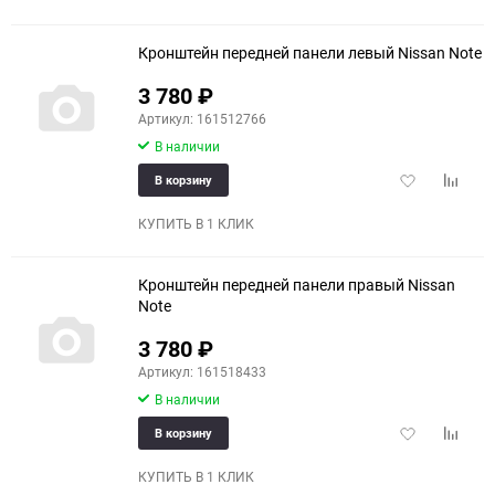
Кронштейн передней панели левый Nissan Note
3 780
₽
Артикул: 161512766
В наличии
Добавить
Добави
В корзину
в
к
избранное
сравне
КУПИТЬ В 1 КЛИК
Кронштейн передней панели правый Nissan
Note
3 780
₽
Артикул: 161518433
В наличии
Добавить
Добави
В корзину
в
к
избранное
сравне
КУПИТЬ В 1 КЛИК