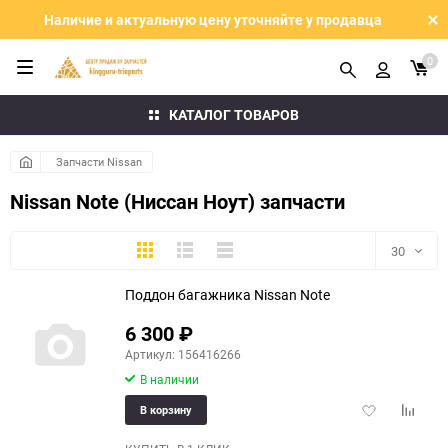
Наличие и актуальную цену уточняйте у продавца
0
КАТАЛОГ ТОВАРОВ
Запчасти Nissan
Nissan Note (Ниссан Ноут) запчасти
Плитка
Подробно
Компактно
30
Поддон багажника Nissan Note
30
6 300
₽
60
Артикул: 156416266
В наличии
90
Добавить
Добави
В корзину
150
в
к
избранное
сравне