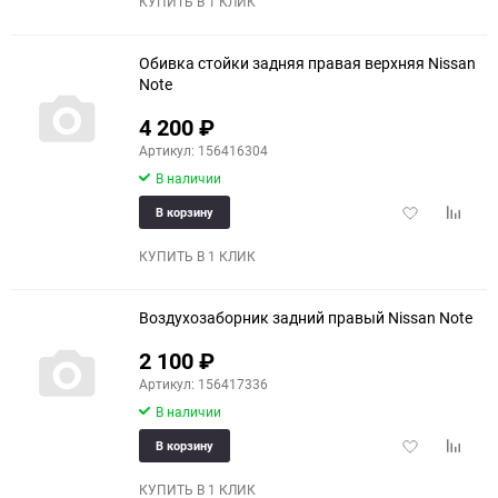
КУПИТЬ В 1 КЛИК
Обивка стойки задняя правая верхняя Nissan
Note
4 200
₽
Артикул: 156416304
В наличии
Добавить
Добави
В корзину
в
к
избранное
сравне
КУПИТЬ В 1 КЛИК
Воздухозаборник задний правый Nissan Note
2 100
₽
Артикул: 156417336
В наличии
Добавить
Добави
В корзину
в
к
избранное
сравне
КУПИТЬ В 1 КЛИК