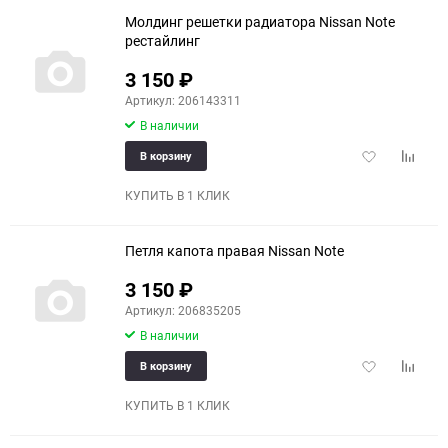
Молдинг решетки радиатора Nissan Note
рестайлинг
3 150
₽
Артикул: 206143311
В наличии
Добавить
Добави
В корзину
в
к
избранное
сравне
КУПИТЬ В 1 КЛИК
Петля капота правая Nissan Note
3 150
₽
Артикул: 206835205
В наличии
Добавить
Добави
В корзину
в
к
избранное
сравне
КУПИТЬ В 1 КЛИК