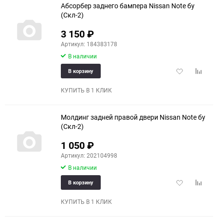
Абсорбер заднего бампера Nissan Note бу
(Скл-2)
3 150
₽
Артикул: 184383178
В наличии
Добавить
Добави
В корзину
в
к
избранное
сравне
КУПИТЬ В 1 КЛИК
Молдинг задней правой двери Nissan Note бу
(Скл-2)
1 050
₽
Артикул: 202104998
В наличии
Добавить
Добави
В корзину
в
к
избранное
сравне
КУПИТЬ В 1 КЛИК