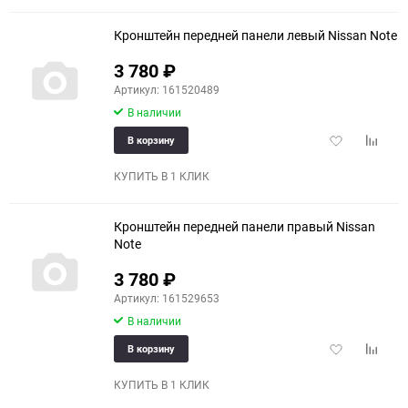
Кронштейн передней панели левый Nissan Note
3 780
₽
Артикул: 161520489
В наличии
Добавить
Добави
В корзину
в
к
избранное
сравне
КУПИТЬ В 1 КЛИК
Кронштейн передней панели правый Nissan
Note
3 780
₽
Артикул: 161529653
В наличии
Добавить
Добави
В корзину
в
к
избранное
сравне
КУПИТЬ В 1 КЛИК