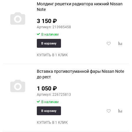
Молдинг решетки радиатора нижний Nissan
Note
3 150
₽
Артикул: 213985458
В наличии
Добавить
Добави
В корзину
в
к
избранное
сравне
КУПИТЬ В 1 КЛИК
Вставка противотуманной фары Nissan Note
до рест
1 050
₽
Артикул: 226725813
В наличии
Добавить
Добави
В корзину
в
к
избранное
сравне
КУПИТЬ В 1 КЛИК