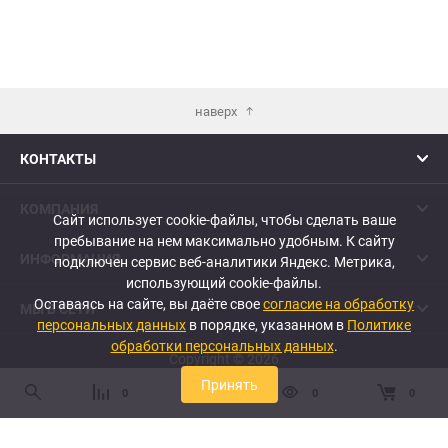
наверх
КОНТАКТЫ
КОМПАНИЯ
Сайт использует cookie-файлы, чтобы сделать ваше
пребывание на нем максимально удобным. К cайту
ИНФОРМАЦИЯ
подключен сервис веб-аналитики Яндекс. Метрика,
использующий cookie-файлы.
Оставаясь на сайте, вы даёте свое
согласие на обработку
МЫ В СЕТИ
персональных данных
в порядке, указанном в
Политике
обработки персональных данных
.
Copyright © 2026
Принять
0
0
0
0