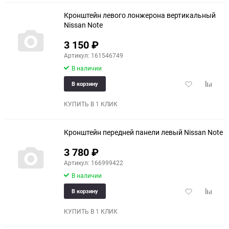
Кронштейн левого лонжерона вертикальный
Nissan Note
3 150
₽
Артикул: 161546749
В наличии
Добавить
Добави
В корзину
в
к
избранное
сравне
КУПИТЬ В 1 КЛИК
Кронштейн передней панели левый Nissan Note
3 780
₽
Артикул: 166999422
В наличии
Добавить
Добави
В корзину
в
к
избранное
сравне
КУПИТЬ В 1 КЛИК