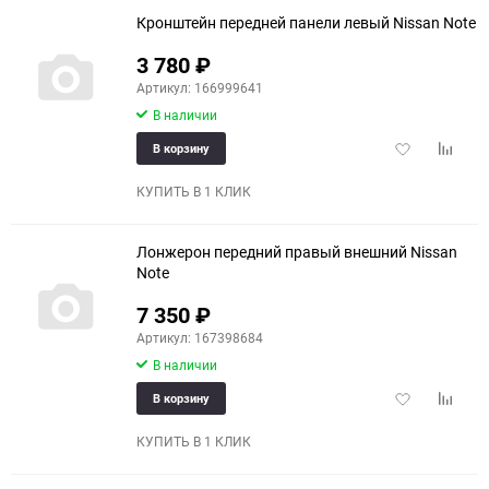
Кронштейн передней панели левый Nissan Note
3 780
₽
Артикул: 166999641
В наличии
Добавить
Добави
В корзину
в
к
избранное
сравне
КУПИТЬ В 1 КЛИК
Лонжерон передний правый внешний Nissan
Note
7 350
₽
Артикул: 167398684
В наличии
Добавить
Добави
В корзину
в
к
избранное
сравне
КУПИТЬ В 1 КЛИК