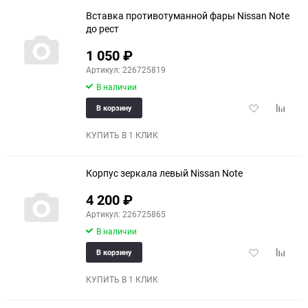
Вставка противотуманной фары Nissan Note
до рест
1 050
₽
Артикул: 226725819
В наличии
Добавить
Добави
В корзину
в
к
избранное
сравне
КУПИТЬ В 1 КЛИК
Корпус зеркала левый Nissan Note
4 200
₽
Артикул: 226725865
В наличии
Добавить
Добави
В корзину
в
к
избранное
сравне
КУПИТЬ В 1 КЛИК