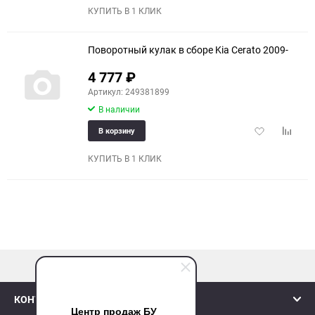
избранное
сравне
КУПИТЬ В 1 КЛИК
Поворотный кулак в сборе Kia Cerato 2009-
4 777
₽
Артикул: 249381899
В наличии
Добавить
Добави
В корзину
в
к
избранное
сравне
КУПИТЬ В 1 КЛИК
наверх
КОНТАКТЫ
Центр продаж БУ