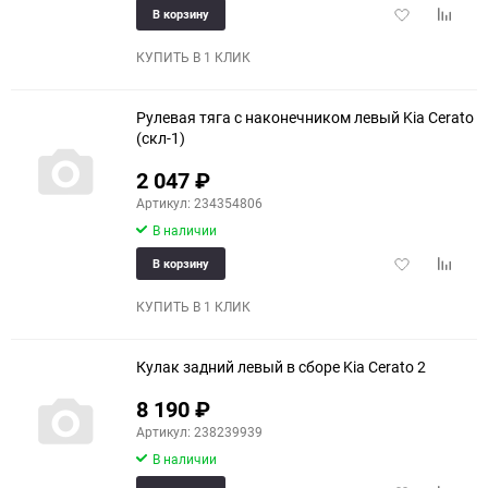
Добавить
Добави
В корзину
150
в
к
избранное
сравне
КУПИТЬ В 1 КЛИК
Рулевая тяга с наконечником левый Kia Cerato
(скл-1)
2 047
₽
Артикул: 234354806
В наличии
Добавить
Добави
В корзину
в
к
избранное
сравне
КУПИТЬ В 1 КЛИК
Кулак задний левый в сборе Kia Cerato 2
8 190
₽
Артикул: 238239939
В наличии