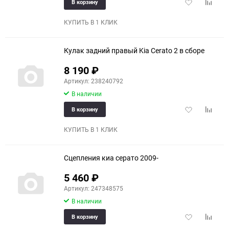
Добавить
Добави
В корзину
в
к
избранное
сравне
КУПИТЬ В 1 КЛИК
Кулак задний правый Kia Cerato 2 в сборе
8 190
₽
Артикул: 238240792
В наличии
Добавить
Добави
В корзину
в
к
избранное
сравне
КУПИТЬ В 1 КЛИК
Сцепления киа серато 2009-
5 460
₽
Артикул: 247348575
В наличии
Добавить
Добави
В корзину
в
к