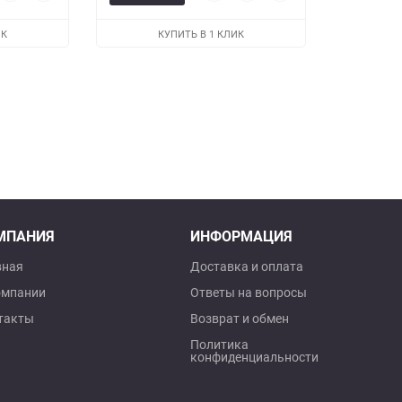
мотр
в
к
просмотр
в
к
избранное
сравнению
избранное
сравнению
ИК
КУПИТЬ В 1 КЛИК
МПАНИЯ
ИНФОРМАЦИЯ
вная
Доставка и оплата
омпании
Ответы на вопросы
такты
Возврат и обмен
Политика
конфиденциальности