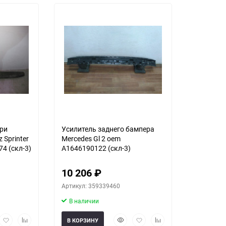
ери
Усилитель заднего бампера
 Sprinter
Mercedes Gl 2 oem
4 (скл-3)
A1646190122 (скл-3)
10 206
₽
Артикул: 359339460
В наличии
рый
Добавить
Добавить
Быстрый
Добавить
Добавить
В КОРЗИНУ