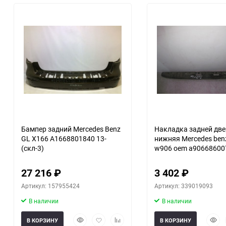
30
60
90
150
Бампер задний Merсedes Benz
Накладка задней дв
GL X166 A1668801840 13-
нижняя Mercedes benz
(скл-3)
w906 oem a906686007
27 216
₽
3 402
₽
Артикул: 157955424
Артикул: 339019093
В наличии
В наличии
Быстрый
Добавить
Добавить
Быст
В КОРЗИНУ
В КОРЗИНУ