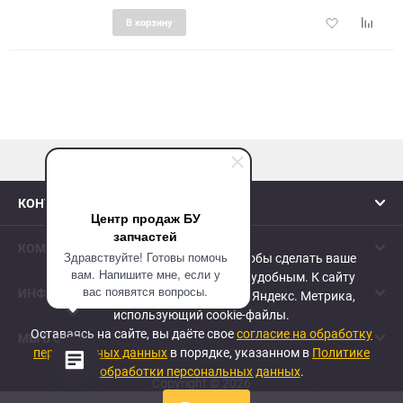
Добавить
Добави
В корзину
в
к
избранное
сравне
наверх
КОНТАКТЫ
Центр продаж БУ
запчастей
КОМПАНИЯ
Здравствуйте! Готовы помочь
Сайт использует cookie-файлы, чтобы сделать ваше
вам. Напишите мне, если у
пребывание на нем максимально удобным. К cайту
вас появятся вопросы.
ИНФОРМАЦИЯ
подключен сервис веб-аналитики Яндекс. Метрика,
использующий cookie-файлы.
Оставаясь на сайте, вы даёте свое
согласие на обработку
МЫ В СЕТИ
персональных данных
в порядке, указанном в
Политике
обработки персональных данных
.
Copyright © 2026