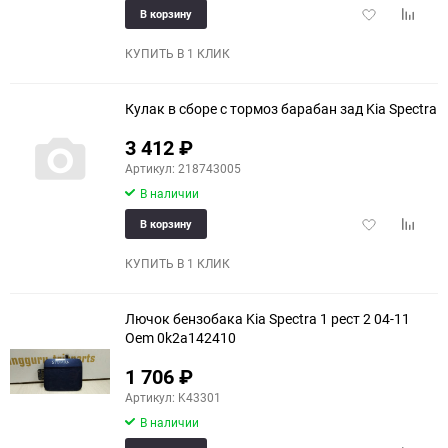
Добавить
Добави
В корзину
в
к
избранное
сравне
КУПИТЬ В 1 КЛИК
Кулак в сборе с тормоз барабан зад Kia Spectra
3 412
₽
Артикул: 218743005
В наличии
Добавить
Добави
В корзину
в
к
избранное
сравне
КУПИТЬ В 1 КЛИК
Лючок бензобака Kia Spectra 1 рест 2 04-11
Oem 0k2a142410
1 706
₽
Артикул: K43301
В наличии