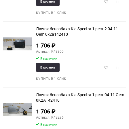
Добавить
Добави
В корзину
в
к
избранное
сравне
КУПИТЬ В 1 КЛИК
Лючок бензобака Kia Spectra 1 рест 2 04-11
Oem 0k2a142410
1 706
₽
Артикул: K43300
В наличии
Добавить
Добави
В корзину
в
к
избранное
сравне
КУПИТЬ В 1 КЛИК
Лючок бензобака Kia Spectra 1 рест 04-11 Oem
0K2A142410
1 706
₽
Артикул: K43296
В наличии