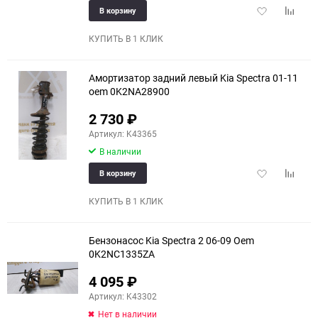
Добавить
Добави
В корзину
в
к
избранное
сравне
КУПИТЬ В 1 КЛИК
Амортизатор задний левый Kia Spectra 01-11
oem 0K2NA28900
2 730
₽
Артикул: K43365
В наличии
Добавить
Добави
В корзину
в
к
избранное
сравне
КУПИТЬ В 1 КЛИК
Бензонасос Kia Spectra 2 06-09 Oem
0K2NC1335ZA
4 095
₽
Артикул: K43302
Нет в наличии