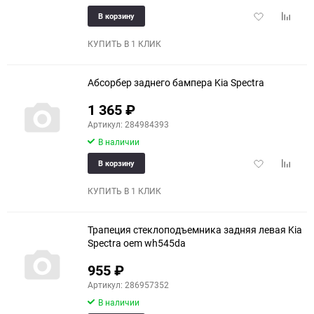
Добавить
Добави
В корзину
в
к
избранное
сравне
КУПИТЬ В 1 КЛИК
Абсорбер заднего бампера Kia Spectra
1 365
₽
Артикул: 284984393
В наличии
Добавить
Добави
В корзину
в
к
избранное
сравне
КУПИТЬ В 1 КЛИК
Трапеция стеклоподъемника задняя левая Kia
Spectra oem wh545da
955
₽
Артикул: 286957352
В наличии