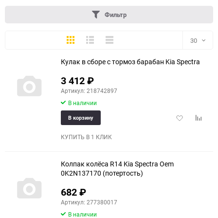
Фильтр
Плитка
Подробно
Компактно
30
Кулак в сборе с тормоз барабан Kia Spectra
30
3 412
₽
60
Артикул: 218742897
В наличии
90
Добавить
Добави
В корзину
150
в
к
избранное
сравне
КУПИТЬ В 1 КЛИК
Колпак колёса R14 Kia Spectra Oem
0K2N137170 (потертость)
682
₽
Артикул: 277380017
В наличии