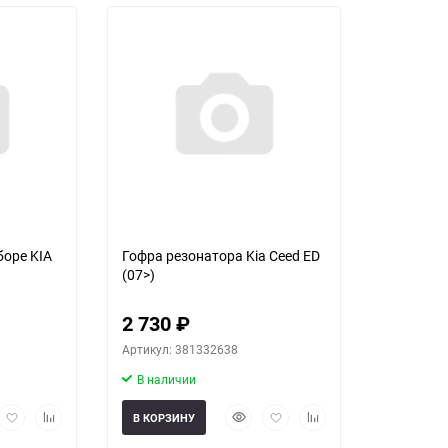
30
60
90
150
боре KIA
Гофра резонатора Kia Ceed ED
(07>)
2 730
₽
Артикул: 381332638
В наличии
рый
Добавить
Добавить
Быстрый
Добавить
Добавить
В КОРЗИНУ
мотр
в
к
просмотр
в
к