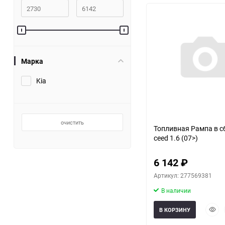
Марка
Kia
очистить
Топливная Рампа в с
ceed 1.6 (07>)
6 142
₽
Артикул: 277569381
В наличии
Быст
В КОРЗИНУ
прос