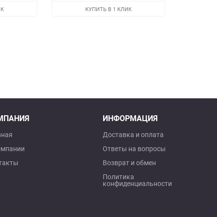
избранное
сравнению
избранное
сравнению
ИК
КУПИТЬ В 1 КЛИК
МПАНИЯ
ИНФОРМАЦИЯ
вная
Доставка и оплата
омпании
Ответы на вопросы
такты
Возврат и обмен
Политика
конфиденциальности