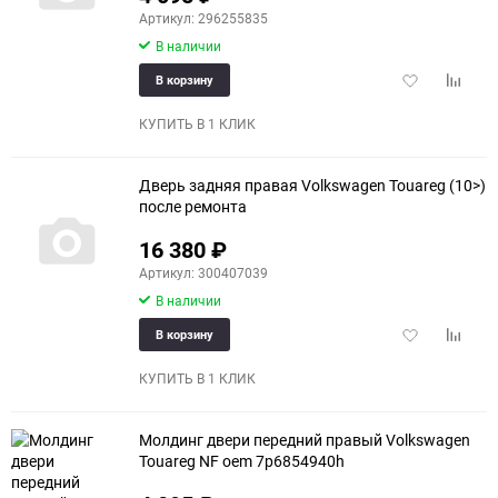
Артикул: 296255835
В наличии
Добавить
Добави
В корзину
в
к
избранное
сравне
КУПИТЬ В 1 КЛИК
Дверь задняя правая Volkswagen Touareg (10>)
после ремонта
16 380
₽
Артикул: 300407039
В наличии
Добавить
Добави
В корзину
в
к
избранное
сравне
КУПИТЬ В 1 КЛИК
Молдинг двери передний правый Volkswagen
Touareg NF oem 7p6854940h