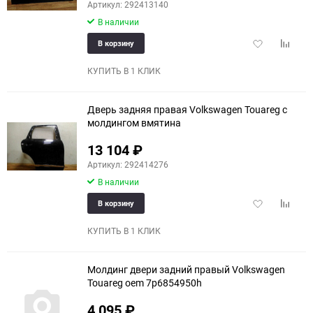
Артикул: 292413140
В наличии
Добавить
Добави
В корзину
в
к
избранное
сравне
КУПИТЬ В 1 КЛИК
Дверь задняя правая Volkswagen Touareg с
молдингом вмятина
13 104
₽
Артикул: 292414276
В наличии
Добавить
Добави
В корзину
в
к
избранное
сравне
КУПИТЬ В 1 КЛИК
Молдинг двери задний правый Volkswagen
Touareg oem 7p6854950h
4 095
₽