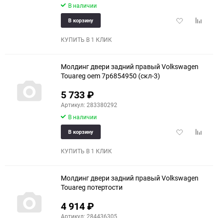
В наличии
Добавить
Добави
В корзину
в
к
избранное
сравне
КУПИТЬ В 1 КЛИК
Молдинг двери задний правый Volkswagen
Touareg oem 7p6854950 (скл-3)
5 733
₽
Артикул: 283380292
В наличии
Добавить
Добави
В корзину
в
к
избранное
сравне
КУПИТЬ В 1 КЛИК
Молдинг двери задний правый Volkswagen
Touareg потертости
4 914
₽
Артикул: 284436305