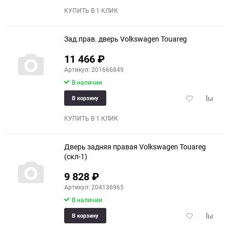
избранное
сравне
КУПИТЬ В 1 КЛИК
Зад.прав. дверь Volkswagen Touareg
11 466
₽
Артикул: 201666849
В наличии
Добавить
Добави
В корзину
в
к
избранное
сравне
КУПИТЬ В 1 КЛИК
Дверь задняя правая Volkswagen Touareg
(скл-1)
9 828
₽
Артикул: 204136965
В наличии
Добавить
Добави
В корзину
в
к