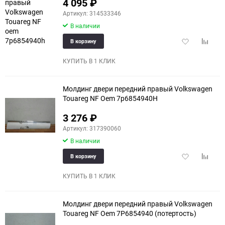
4 095
₽
Артикул: 314533346
В наличии
Добавить
Добави
В корзину
в
к
избранное
сравне
КУПИТЬ В 1 КЛИК
Молдинг двери передний правый Volkswagen
Touareg NF Oem 7p6854940H
3 276
₽
Артикул: 317390060
В наличии
Добавить
Добави
В корзину
в
к
избранное
сравне
КУПИТЬ В 1 КЛИК
Молдинг двери передний правый Volkswagen
Touareg NF Oem 7P6854940 (потертость)