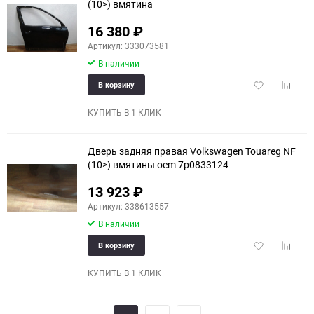
(10>) вмятина
16 380
₽
Артикул: 333073581
В наличии
Добавить
Добави
В корзину
в
к
избранное
сравне
КУПИТЬ В 1 КЛИК
Дверь задняя правая Volkswagen Touareg NF
(10>) вмятины oem 7p0833124
13 923
₽
Артикул: 338613557
В наличии
Добавить
Добави
В корзину
в
к
избранное
сравне
КУПИТЬ В 1 КЛИК