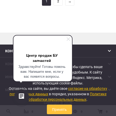
1
2
→
наверх
КОНТАКТЫ
Центр продаж БУ
запчастей
КОМПАНИЯ
Здравствуйте! Готовы помочь
Сайт использует cookie-файлы, чтобы сделать ваше
вам. Напишите мне, если у
пребывание на нем максимально удобным. К cайту
вас появятся вопросы.
ИНФОРМАЦИЯ
подключен сервис веб-аналитики Яндекс. Метрика,
использующий cookie-файлы.
Оставаясь на сайте, вы даёте свое
согласие на обработку
МЫ В СЕТИ
персональных данных
в порядке, указанном в
Политике
обработки персональных данных
.
Copyright © 2026
Принять
0
0
0
0