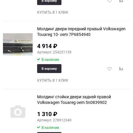
Добавить
Добави
В корзину
в
к
избранное
сравне
КУПИТЬ В 1 КЛИК
Молдинг двери передний правый Volkswagen
Touareg 10- oem 7P6854940
4 914
₽
еще 5 фото
Артикул: 254251139
В наличии
Добавить
Добави
В корзину
в
к
избранное
сравне
КУПИТЬ В 1 КЛИК
Молдинг стойки двери задней правой
Volkswagen Touareg oem 5n0839902
1 310
₽
Артикул: 278912340
В наличии