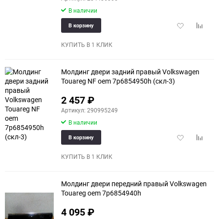
В наличии
Добавить
Добави
В корзину
в
к
избранное
сравне
КУПИТЬ В 1 КЛИК
Молдинг двери задний правый Volkswagen
Touareg NF oem 7p6854950h (скл-3)
2 457
₽
Артикул: 290995249
В наличии
Добавить
Добави
В корзину
в
к
избранное
сравне
КУПИТЬ В 1 КЛИК
Молдинг двери передний правый Volkswagen
Touareg oem 7p6854940h
4 095
₽