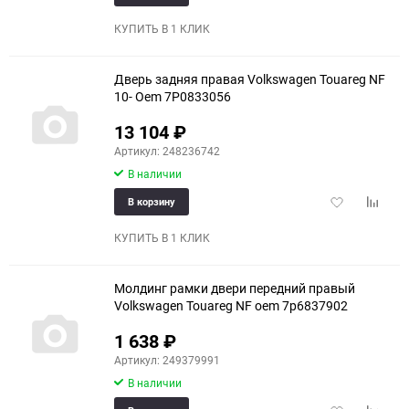
в
к
избранное
сравне
КУПИТЬ В 1 КЛИК
Дверь задняя правая Volkswagen Touareg NF
10- Oem 7P0833056
13 104
₽
Артикул: 248236742
В наличии
Добавить
Добави
В корзину
в
к
избранное
сравне
КУПИТЬ В 1 КЛИК
Молдинг рамки двери передний правый
Volkswagen Touareg NF oem 7p6837902
1 638
₽
Артикул: 249379991
В наличии