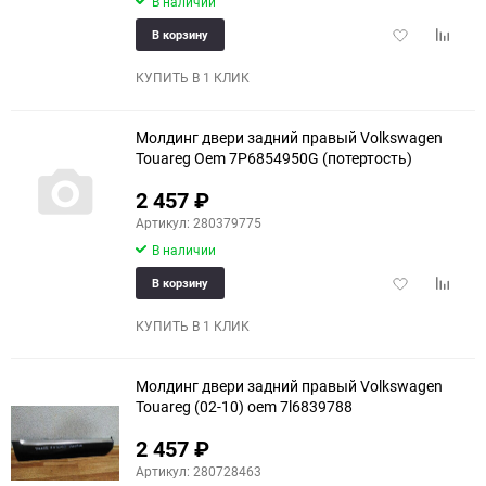
В наличии
Добавить
Добави
В корзину
в
к
избранное
сравне
КУПИТЬ В 1 КЛИК
Молдинг двери задний правый Volkswagen
Touareg Oem 7P6854950G (потертость)
2 457
₽
Артикул: 280379775
В наличии
Добавить
Добави
В корзину
в
к
избранное
сравне
КУПИТЬ В 1 КЛИК
Молдинг двери задний правый Volkswagen
Touareg (02-10) oem 7l6839788
2 457
₽
Артикул: 280728463