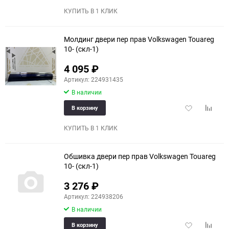
избранное
сравне
КУПИТЬ В 1 КЛИК
Молдинг двери пер прав Volkswagen Touareg
10- (скл-1)
4 095
₽
еще 6 фото
Артикул: 224931435
В наличии
Добавить
Добави
В корзину
в
к
избранное
сравне
КУПИТЬ В 1 КЛИК
Обшивка двери пер прав Volkswagen Touareg
10- (скл-1)
3 276
₽
Артикул: 224938206
В наличии
Добавить
Добави
В корзину