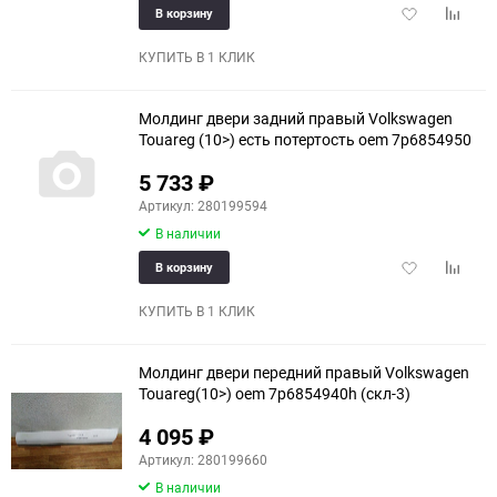
Добавить
Добави
В корзину
в
к
избранное
сравне
КУПИТЬ В 1 КЛИК
Молдинг двери задний правый Volkswagen
Touareg (10>) есть потертость oem 7p6854950
5 733
₽
Артикул: 280199594
В наличии
Добавить
Добави
В корзину
в
к
избранное
сравне
КУПИТЬ В 1 КЛИК
Молдинг двери передний правый Volkswagen
Touareg(10>) oem 7p6854940h (скл-3)
4 095
₽
Артикул: 280199660
В наличии