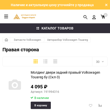
Наличие и актуальную цену уточняйте у продавца
0
КАТАЛОГ ТОВАРОВ
Запчасти Volkswagen
Авторазбор Volkswagen Touareg
Правая сторона
Плитка
Подробно
Компактно
30
Молдинг двери задний правый Volkswagen
30
Touareg бу (Скл-3)
60
4 095
₽
Артикул: 191994316
90
В наличии
150
Добавить
Добави
В корзину
в
к