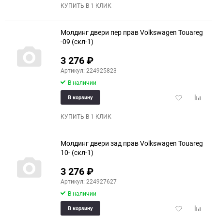
избранное
сравне
КУПИТЬ В 1 КЛИК
Молдинг двери пер прав Volkswagen Touareg
-09 (скл-1)
3 276
₽
Артикул: 224925823
В наличии
Добавить
Добави
В корзину
в
к
избранное
сравне
КУПИТЬ В 1 КЛИК
Молдинг двери зад прав Volkswagen Touareg
10- (скл-1)
3 276
₽
Артикул: 224927627
В наличии
Добавить
Добави
В корзину
в
к