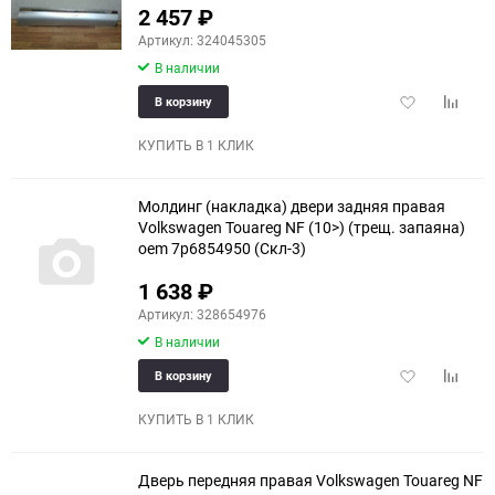
2 457
₽
Артикул: 324045305
В наличии
Добавить
Добави
В корзину
в
к
избранное
сравне
КУПИТЬ В 1 КЛИК
Молдинг (накладка) двери задняя правая
Volkswagen Touareg NF (10>) (трещ. запаяна)
oem 7p6854950 (Скл-3)
1 638
₽
Артикул: 328654976
В наличии
Добавить
Добави
В корзину
в
к
избранное
сравне
КУПИТЬ В 1 КЛИК
Дверь передняя правая Volkswagen Touareg NF