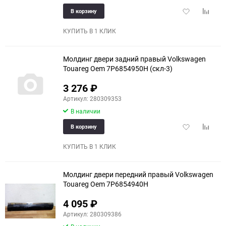
Добавить
Добави
В корзину
в
к
избранное
сравне
КУПИТЬ В 1 КЛИК
Молдинг двери задний правый Volkswagen
Touareg Oem 7P6854950H (скл-3)
3 276
₽
Артикул: 280309353
В наличии
Добавить
Добави
В корзину
в
к
избранное
сравне
КУПИТЬ В 1 КЛИК
Молдинг двери передний правый Volkswagen
Touareg Oem 7P6854940H
4 095
₽
Артикул: 280309386