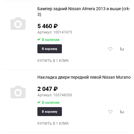
Бампер задний Nissan Almera 2013 и выше (crk-
3)
5 460
₽
Артикул: 100147475
В наличии
Добавить
Добави
В корзину
в
к
избранное
сравне
КУПИТЬ В 1 КЛИК
Накладка двери передней левой Nissan Murano
2 047
₽
Артикул: 103748350
В наличии
Добавить
Добави
В корзину
в
к
избранное
сравне
КУПИТЬ В 1 КЛИК