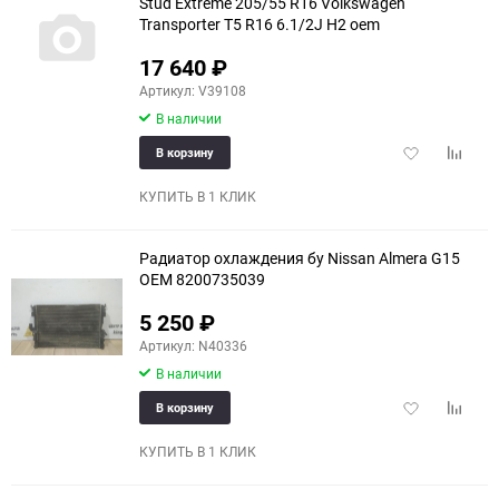
Stud Extreme 205/55 R16 Volkswagen
Transporter T5 R16 6.1/2J H2 oem
17 640
₽
Артикул: V39108
В наличии
Добавить
Добави
В корзину
в
к
избранное
сравне
КУПИТЬ В 1 КЛИК
Радиатор охлаждения бу Nissan Almera G15
OEM 8200735039
5 250
₽
Артикул: N40336
В наличии
Добавить
Добави
В корзину
в
к
избранное
сравне
КУПИТЬ В 1 КЛИК