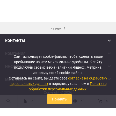
наверх
КОНТАКТЫ
КОМПАНИЯ
Сайт использует cookie-файлы, чтобы сделать ваше
пребывание на нем максимально удобным. К cайту
ИНФОРМАЦИЯ
подключен сервис веб-аналитики Яндекс. Метрика,
использующий cookie-файлы.
Оставаясь на сайте, вы даёте свое
согласие на обработку
МЫ В СЕТИ
персональных данных
в порядке, указанном в
Политике
обработки персональных данных
.
Copyright © 2026
Принять
0
0
0
0