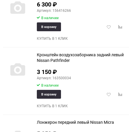
6 300
₽
Артикул: 156416266
В наличии
Добавить
Добави
В корзину
в
к
избранное
сравне
КУПИТЬ В 1 КЛИК
Кронштейн воздухозаборника задний левый
Nissan Pathfinder
3 150
₽
Артикул: 163500034
В наличии
Добавить
Добави
В корзину
в
к
избранное
сравне
КУПИТЬ В 1 КЛИК
Лонжерон передний левый Nissan Micra