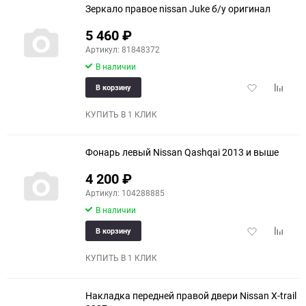
Зеркало правое nissan Juke б/у оригинал
5 460
₽
Артикул: 81848372
В наличии
Добавить
Добави
В корзину
в
к
избранное
сравне
КУПИТЬ В 1 КЛИК
Фонарь левый Nissan Qashqai 2013 и выше
4 200
₽
Артикул: 104288885
В наличии
Добавить
Добави
В корзину
в
к
избранное
сравне
КУПИТЬ В 1 КЛИК
Накладка передней правой двери Nissan X-trail