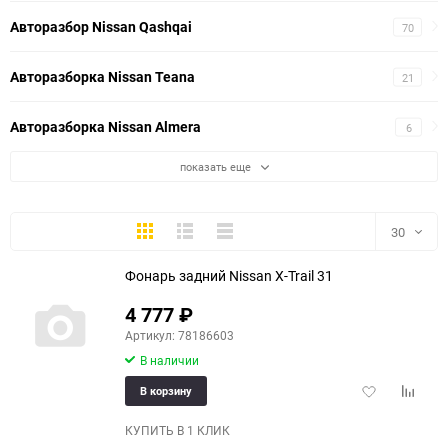
Авторазбор Nissan Qashqai
70
Авторазборка Nissan Teana
21
Авторазборка Nissan Almera
6
показать еще
Плитка
Подробно
Компактно
30
Фонарь задний Nissan X-Trail 31
30
4 777
₽
60
Артикул: 78186603
В наличии
90
Добавить
Добави
В корзину
150
в
к
избранное
сравне
КУПИТЬ В 1 КЛИК