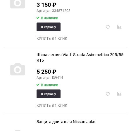
3 150
₽
Артикул: 334871203
В наличии
Добавить
Добави
В корзину
в
к
избранное
сравне
КУПИТЬ В 1 КЛИК
Шина летняя Viatti Strada Asimmetrico 205/55
R16
5 250
₽
Артикул: I39414
В наличии
Добавить
Добави
В корзину
в
к
избранное
сравне
КУПИТЬ В 1 КЛИК
Защита двигателя Nissan Juke