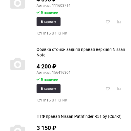
Артикул: 111603714
В наличии
Добавить
Добави
В корзину
в
к
избранное
сравне
КУПИТЬ В 1 КЛИК
Обивка стойки задняя правая верхняя Nissan
Note
4 200
₽
Артикул: 156416304
В наличии
Добавить
Добави
В корзину
в
к
избранное
сравне
КУПИТЬ В 1 КЛИК
ПТФ правая Nissan Pathfinder R51 бу (Скл-2)
3 150
₽