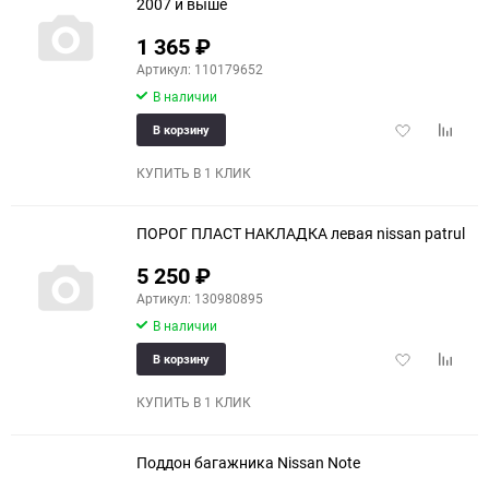
2007 и выше
1 365
₽
Артикул: 110179652
В наличии
Добавить
Добави
В корзину
в
к
избранное
сравне
КУПИТЬ В 1 КЛИК
ПОРОГ ПЛАСТ НАКЛАДКА левая nissan patrul
5 250
₽
Артикул: 130980895
В наличии
Добавить
Добави
В корзину
в
к
избранное
сравне
КУПИТЬ В 1 КЛИК
Поддон багажника Nissan Note