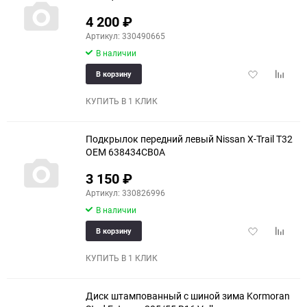
4 200
₽
Артикул: 330490665
В наличии
Добавить
Добави
В корзину
в
к
избранное
сравне
КУПИТЬ В 1 КЛИК
Подкрылок передний левый Nissan X-Trail T32
OEM 638434CB0A
3 150
₽
Артикул: 330826996
В наличии
Добавить
Добави
В корзину
в
к
избранное
сравне
КУПИТЬ В 1 КЛИК
Диск штампованный c шиной зима Kormoran