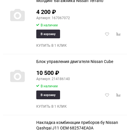
Молдинг багажника Nissan Terrano
4 200
₽
Артикул: 167067072
В наличии
Добавить
Добави
В корзину
в
к
избранное
сравне
КУПИТЬ В 1 КЛИК
Блок управления двигателя Nissan Cube
10 500
₽
Артикул: 214186140
В наличии
Добавить
Добави
В корзину
в
к
избранное
сравне
КУПИТЬ В 1 КЛИК
Накладка комбинации приборов бу Nissan
Qashqai J11 OEM 682574EA0A