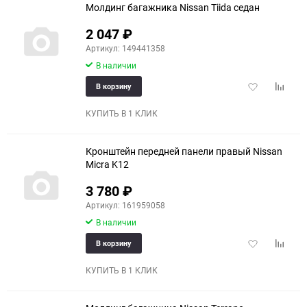
Молдинг багажника Nissan Tiida седан
2 047
₽
Артикул: 149441358
В наличии
Добавить
Добави
В корзину
в
к
избранное
сравне
КУПИТЬ В 1 КЛИК
Кронштейн передней панели правый Nissan
Micra K12
3 780
₽
Артикул: 161959058
В наличии
Добавить
Добави
В корзину
в
к
избранное
сравне
КУПИТЬ В 1 КЛИК