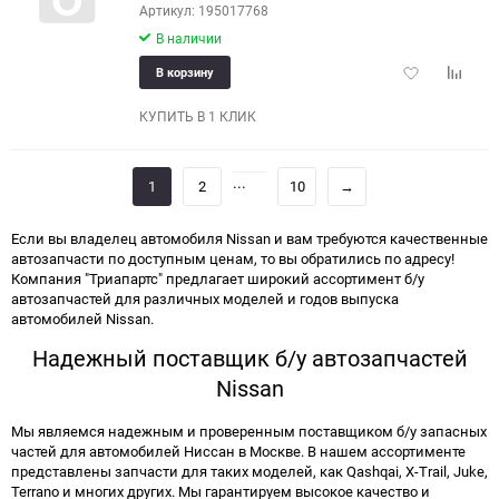
Артикул: 195017768
В наличии
Добавить
Добави
В корзину
в
к
избранное
сравне
КУПИТЬ В 1 КЛИК
...
1
2
10
→
Если вы владелец автомобиля Nissan и вам требуются качественные
автозапчасти по доступным ценам, то вы обратились по адресу!
Компания "Триапартс" предлагает широкий ассортимент б/у
автозапчастей для различных моделей и годов выпуска
автомобилей Nissan.
Надежный поставщик б/у автозапчастей
Nissan
Мы являемся надежным и проверенным поставщиком б/у запасных
частей для автомобилей Ниссан в Москве. В нашем ассортименте
представлены запчасти для таких моделей, как Qashqai, X-Trail, Juke,
Terrano и многих других. Мы гарантируем высокое качество и