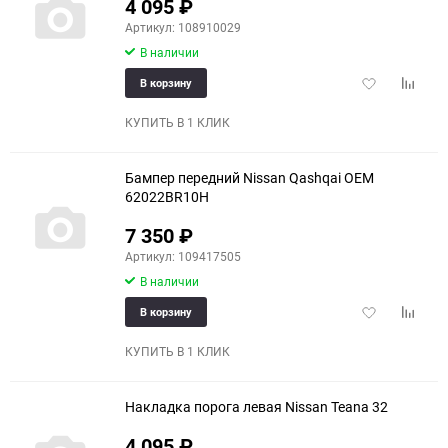
4 095
₽
Артикул: 108910029
В наличии
Добавить
Добави
В корзину
в
к
избранное
сравне
КУПИТЬ В 1 КЛИК
Бампер передний Nissan Qashqai OEM
62022BR10H
7 350
₽
Артикул: 109417505
В наличии
Добавить
Добави
В корзину
в
к
избранное
сравне
КУПИТЬ В 1 КЛИК
Накладка порога левая Nissan Teana 32
4 095
₽