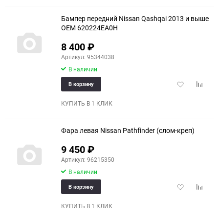
Бампер передний Nissan Qashqai 2013 и выше
OEM 620224EA0H
8 400
₽
Артикул: 95344038
В наличии
Добавить
Добави
В корзину
в
к
избранное
сравне
КУПИТЬ В 1 КЛИК
Фара левая Nissan Pathfinder (слом-креп)
9 450
₽
Артикул: 96215350
В наличии
Добавить
Добави
В корзину
в
к
избранное
сравне
КУПИТЬ В 1 КЛИК