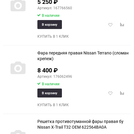
5 250
₽
Артикул: 167766560
В наличии
Добавить
Добави
В корзину
в
к
избранное
сравне
КУПИТЬ В 1 КЛИК
Фара передняя правая Nissan Terrano (сломан
крепеж)
8 400
₽
Артикул: 176062496
В наличии
Добавить
Добави
В корзину
в
к
избранное
сравне
КУПИТЬ В 1 КЛИК
Решетка противотуманной фары правая бу
Nissan X-Trail T32 OEM 622564BA0A