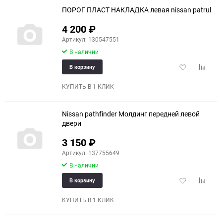
ПОРОГ ПЛАСТ НАКЛАДКА левая nissan patrul
4 200
₽
Артикул: 130547551
В наличии
Добавить
Добави
В корзину
в
к
избранное
сравне
КУПИТЬ В 1 КЛИК
Nissan pathfinder Молдинг передней левой
двери
3 150
₽
Артикул: 137755649
В наличии
Добавить
Добави
В корзину
в
к
избранное
сравне
КУПИТЬ В 1 КЛИК