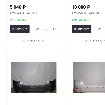
5 040
₽
10 080
₽
Артикул: 382426388
Артикул: 385448770
В наличии
В наличии
Быстрый
Добавить
Добавить
Быст
В КОРЗИНУ
В КОРЗИНУ
просмотр
в
к
прос
избранное
сравнению
КУПИТЬ В 1 КЛИК
КУПИТЬ В 1 КЛ