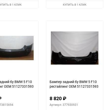
избранное
сравнению
избранное
сравнени
УПИТЬ В 1 КЛИК
КУПИТЬ В 1 КЛИК
еще 1 фото
еще 1 фото
адний бу BMW 5 F10
Бампер задний бу BMW 5 F10
нг OEM 51127331593
рестайлинг OEM 51127331593
₽
8 820
₽
373815694
Артикул: 377930931