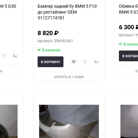
W 5 G30
Бампер задний бу BMW 5 F10
Обивка б
до рестайлинг OEM
BMW 5 G
51127174781
6 300
8 820
₽
Артикул: 
Артикул: 396582661
В налич
В наличии
рый
Добавить
Добавить
В КОРЗИ
мотр
в
к
Быстрый
Добавить
Добавить
В КОРЗИНУ
избранное
сравнению
просмотр
в
к
ИК
К
избранное
сравнению
КУПИТЬ В 1 КЛИК
еще 1 фото