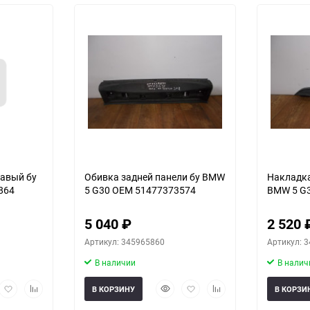
равый бу
Обивка задней панели бу BMW
Накладка
864
5 G30 OEM 51477373574
BMW 5 G
5 040
₽
2 520
Артикул: 345965860
Артикул: 
В наличии
В налич
рый
Добавить
Добавить
Быстрый
Добавить
Добавить
В КОРЗИНУ
В КОРЗИ
мотр
в
к
просмотр
в
к