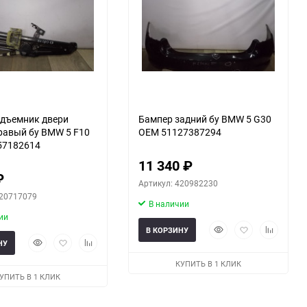
дъемник двери
Бампер задний бу BMW 5 G30
равый бу BMW 5 F10
OEM 51127387294
57182614
11 340
₽
₽
Артикул: 420982230
420717079
В наличии
ии
Быстрый
Добавить
Добавить
В КОРЗИНУ
Быстрый
Добавить
Добавить
просмотр
в
к
НУ
просмотр
в
к
избранное
сравнени
КУПИТЬ В 1 КЛИК
избранное
сравнению
УПИТЬ В 1 КЛИК