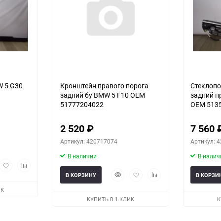
W 5 G30
Кронштейн правого порога
Стеклопо
задний бу BMW 5 F10 OEM
задний п
51777204022
OEM 513
2 520
₽
7 560
Артикул: 420717074
Артикул: 
В наличии
В налич
рый
Добавить
Добавить
мотр
в
к
Быстрый
Добавить
Добавить
В КОРЗИНУ
В КОРЗИ
избранное
сравнению
просмотр
в
к
ИК
избранное
сравнению
КУПИТЬ В 1 КЛИК
К