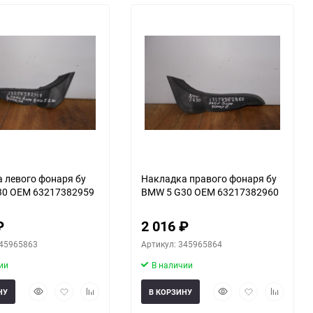
 левого фонаря бу
Накладка правого фонаря бу
30 OEM 63217382959
BMW 5 G30 OEM 63217382960
₽
2 016
₽
345965863
Артикул: 345965864
ии
В наличии
Быстрый
Добавить
Добавить
Быстрый
Добавить
Добавить
НУ
В КОРЗИНУ
просмотр
в
к
просмотр
в
к