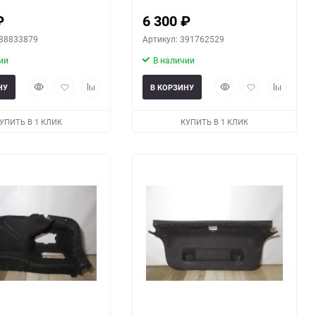
₽
6 300
₽
388833879
Артикул: 391762529
ии
В наличии
Быстрый
Добавить
Добавить
Быстрый
Добавить
Добавить
НУ
В КОРЗИНУ
просмотр
в
к
просмотр
в
к
избранное
сравнению
избранное
сравнени
УПИТЬ В 1 КЛИК
КУПИТЬ В 1 КЛИК