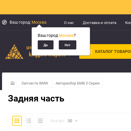
Ваш город:
Москва
О нас
Доставка и оплата
Ко
Ваш город
Москва
?
КАТАЛОГ ТОВАРО
Запчасти BMW
Авторазбор БМВ 5 Серии
Задняя часть
Плитка
Подробно
Компактно
Кол-во:
30