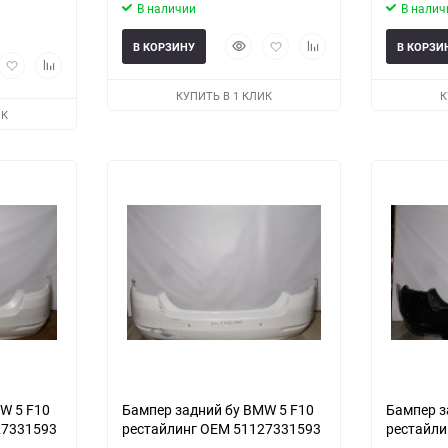
В наличии
В налич
Быстрый
Добавить
Добавить
В КОРЗИНУ
В КОРЗИ
рый
Добавить
Добавить
просмотр
в
к
мотр
в
к
избранное
сравнению
КУПИТЬ В 1 КЛИК
К
избранное
сравнению
ИК
еще 1 фото
W 5 F10
Бампер задний бу BMW 5 F10
Бампер з
27331593
рестайлинг OEM 51127331593
рестайли