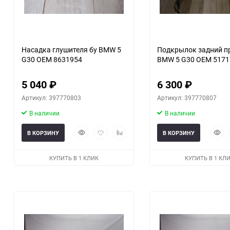
Насадка глушителя бу BMW 5
Подкрылок задний п
G30 OEM 8631954
BMW 5 G30 OEM 5171
5 040
₽
6 300
₽
Артикул: 397770803
Артикул: 397770807
В наличии
В наличии
Быстрый
Добавить
Добавить
Быст
В КОРЗИНУ
В КОРЗИНУ
просмотр
в
к
прос
избранное
сравнению
КУПИТЬ В 1 КЛИК
КУПИТЬ В 1 КЛ