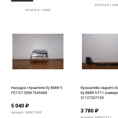
просмотр
в
к
КУПИТЬ В 1 КЛ
избранное
сравнению
КУПИТЬ В 1 КЛИК
Насадка глушителя бу BMW 5
Кронштейн заднего 
F07 G7 OEM 7649488
бу BMW 5 F11 универ
51127207109
5 040
₽
3 780
₽
Артикул: 346677499
Артикул: 349962317