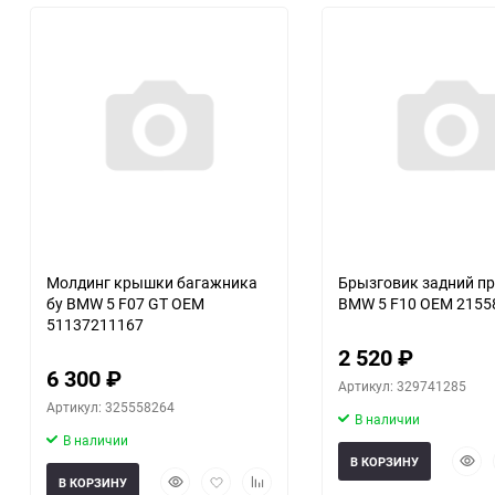
30
60
90
150
Молдинг крышки багажника
Брызговик задний п
бу BMW 5 F07 GT OEM
BMW 5 F10 OEM 2155
51137211167
2 520
₽
6 300
₽
Артикул: 329741285
Артикул: 325558264
В наличии
В наличии
Быст
В КОРЗИНУ
Быстрый
Добавить
Добавить
прос
В КОРЗИНУ