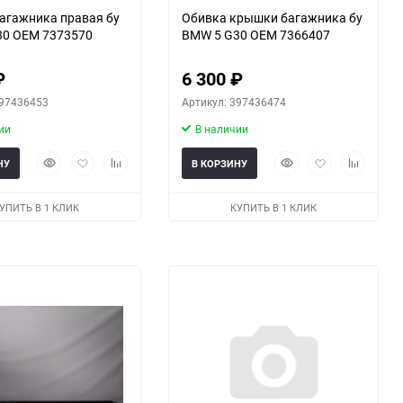
агажника правая бу
Обивка крышки багажника бу
30 OEM 7373570
BMW 5 G30 OEM 7366407
₽
6 300
₽
397436453
Артикул: 397436474
ии
В наличии
Быстрый
Добавить
Добавить
Быстрый
Добавить
Добавить
НУ
В КОРЗИНУ
просмотр
в
к
просмотр
в
к
избранное
сравнению
избранное
сравнени
УПИТЬ В 1 КЛИК
КУПИТЬ В 1 КЛИК