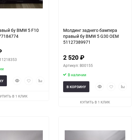
авый бу BMW 5 F10
Молдинг заднего бампера
77184774
правый бу BMW 5 G30 OEM
51127389971
₽
2 520
₽
411218353
Артикул: B00155
ии
В наличии
Быстрый
Добавить
Добавить
НУ
просмотр
в
к
Быстрый
Добавить
Добавить
В КОРЗИНУ
избранное
сравнению
просмотр
в
к
УПИТЬ В 1 КЛИК
избранное
сравнени
КУПИТЬ В 1 КЛИК