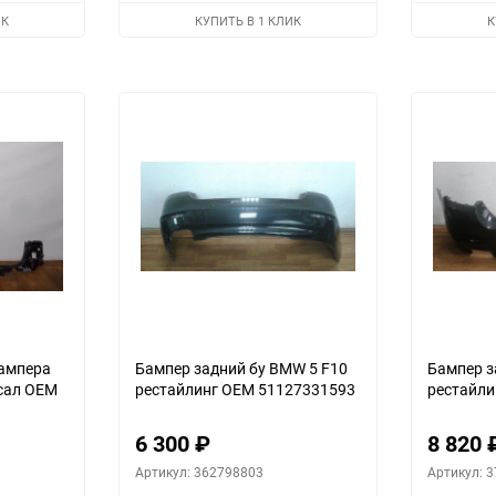
избранное
сравнению
избранное
сравнению
ИК
КУПИТЬ В 1 КЛИК
К
бампера
Бампер задний бу BMW 5 F10
Бампер з
сал OEM
рестайлинг OEM 51127331593
рестайли
6 300
₽
8 820
Артикул: 362798803
Артикул: 