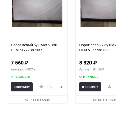
Порог левый бу BMW 5 G30
Порог правый бу BM
OEM 51777387337
OEM 51777387338
7 560
₽
8 820
₽
Артикул: B00262
Артикул: B00263
В наличии
В наличии
Быстрый
Добавить
Добавить
Быст
В КОРЗИНУ
В КОРЗИНУ
просмотр
в
к
прос
избранное
сравнению
КУПИТЬ В 1 КЛИК
КУПИТЬ В 1 КЛ