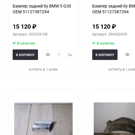
Бампер задний бу BMW 5 G30
Бампер задний бу BM
OEM 51127387294
OEM 51127387294
15 120
₽
15 120
₽
Артикул: 395329108
Артикул: 396582659
В наличии
В наличии
Быстрый
Добавить
Добавить
Быст
В КОРЗИНУ
В КОРЗИНУ
просмотр
в
к
прос
избранное
сравнению
КУПИТЬ В 1 КЛИК
КУПИТЬ В 1 КЛ