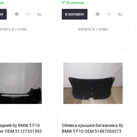
ии
В наличии
Быстрый
Добавить
Добавить
Быстрый
Добавить
Добавить
НУ
В КОРЗИНУ
просмотр
в
к
просмотр
в
к
избранное
сравнению
избранное
сравнени
УПИТЬ В 1 КЛИК
КУПИТЬ В 1 КЛИК
адний бу BMW 5 F10
Обивка крышки багажника бу
нг OEM 51127331593
BMW 5 F10 OEM 51497204373