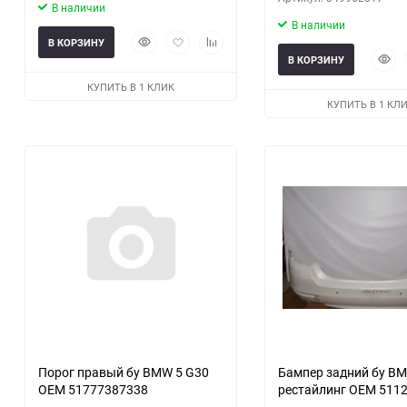
В наличии
В наличии
Быстрый
Добавить
Добавить
В КОРЗИНУ
просмотр
в
к
Быст
В КОРЗИНУ
избранное
сравнению
прос
КУПИТЬ В 1 КЛИК
КУПИТЬ В 1 КЛ
Порог правый бу BMW 5 G30
Бампер задний бу BM
OEM 51777387338
рестайлинг OEM 511