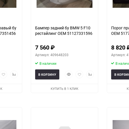
равый бу
Бампер задний бу BMW 5 F10
Порог пр
7351456
рестайлинг OEM 51127331596
OEM 517
7 560
₽
8 820
Артикул: 409648203
Артикул: 
В наличии
В налич
рый
Добавить
Добавить
Быстрый
Добавить
Добавить
В КОРЗИНУ
В КОРЗИ
мотр
в
к
просмотр
в
к
избранное
сравнению
избранное
сравнению
ИК
КУПИТЬ В 1 КЛИК
К