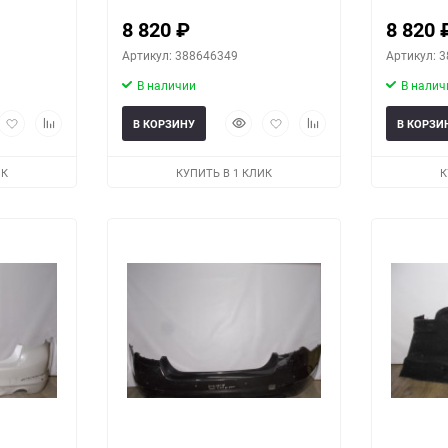
8 820
₽
8 820
Артикул: 388646349
Артикул: 
В наличии
В налич
рый
Добавить
Добавить
Быстрый
Добавить
Добавить
В КОРЗИНУ
В КОРЗИ
мотр
в
к
просмотр
в
к
избранное
сравнению
избранное
сравнению
ИК
КУПИТЬ В 1 КЛИК
К