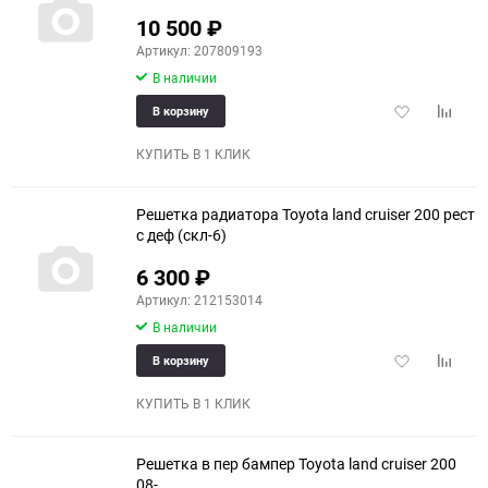
10 500
₽
Артикул: 207809193
В наличии
Добавить
Добави
В корзину
в
к
избранное
сравне
КУПИТЬ В 1 КЛИК
Решетка радиатора Toyota land cruiser 200 рест
с деф (скл-6)
6 300
₽
Артикул: 212153014
В наличии
Добавить
Добави
В корзину
в
к
избранное
сравне
КУПИТЬ В 1 КЛИК
Решетка в пер бампер Toyota land cruiser 200
08-