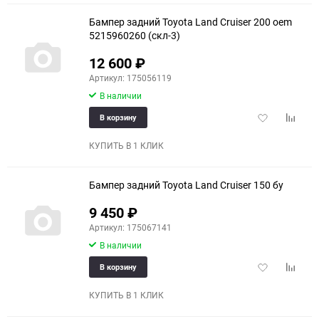
Бампер задний Toyota Land Cruiser 200 oem
5215960260 (скл-3)
12 600
₽
Артикул: 175056119
В наличии
Добавить
Добави
В корзину
в
к
избранное
сравне
КУПИТЬ В 1 КЛИК
Бампер задний Toyota Land Cruiser 150 бу
9 450
₽
Артикул: 175067141
В наличии
Добавить
Добави
В корзину
в
к
избранное
сравне
КУПИТЬ В 1 КЛИК