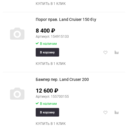
избранное
сравне
КУПИТЬ В 1 КЛИК
Порог прав. Land Cruiser 150 б\у
8 400
₽
Артикул: 154915133
В наличии
Добавить
Добави
В корзину
в
к
избранное
сравне
КУПИТЬ В 1 КЛИК
Бампер пер. Land Cruser 200
12 600
₽
Артикул: 155700155
В наличии
Добавить
Добави
В корзину
в
к
избранное
сравне
КУПИТЬ В 1 КЛИК