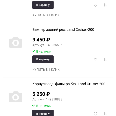
Добавить
Добави
В корзину
в
к
избранное
сравне
КУПИТЬ В 1 КЛИК
Бампер задний рес. Land Cruiser-200
9 450
₽
Артикул: 149055506
В наличии
Добавить
Добави
В корзину
в
к
избранное
сравне
КУПИТЬ В 1 КЛИК
Корпус возд. фильтра б\у. Land Cruiser-200
5 250
₽
Артикул: 149318888
В наличии
Добавить
Добави
В корзину