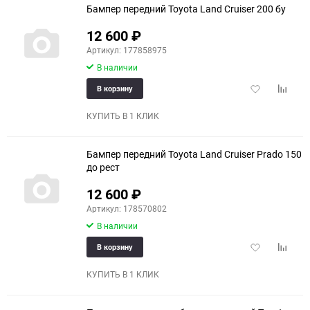
Бампер передний Toyota Land Cruiser 200 бу
12 600
₽
Артикул: 177858975
В наличии
Добавить
Добави
В корзину
в
к
избранное
сравне
КУПИТЬ В 1 КЛИК
Бампер передний Toyota Land Cruiser Prado 150
до рест
12 600
₽
Артикул: 178570802
В наличии
Добавить
Добави
В корзину
в
к
избранное
сравне
КУПИТЬ В 1 КЛИК