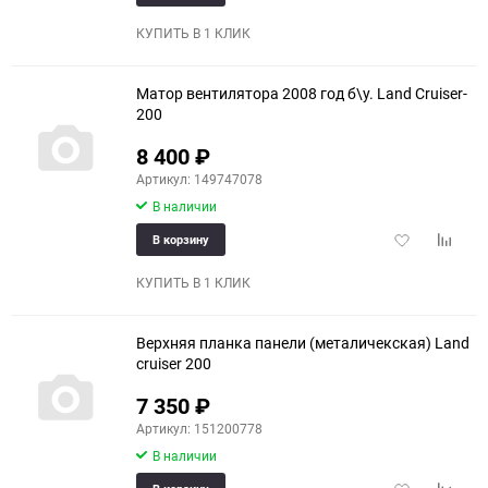
в
к
избранное
сравне
КУПИТЬ В 1 КЛИК
Матор вентилятора 2008 год б\у. Land Cruiser-
200
8 400
₽
Артикул: 149747078
В наличии
Добавить
Добави
В корзину
в
к
избранное
сравне
КУПИТЬ В 1 КЛИК
Верхняя планка панели (металичекская) Land
cruiser 200
7 350
₽
Артикул: 151200778
В наличии
Добавить
Добави