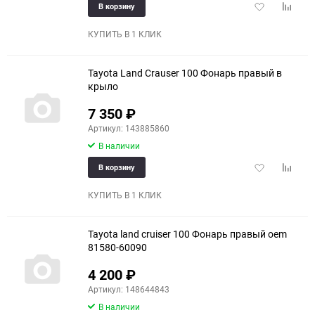
150
Добавить
Добави
В корзину
в
к
избранное
сравне
КУПИТЬ В 1 КЛИК
Tayota Land Crauser 100 Фонарь правый в
крыло
7 350
₽
Артикул: 143885860
В наличии
Добавить
Добави
В корзину
в
к
избранное
сравне
КУПИТЬ В 1 КЛИК
Tayota land cruiser 100 Фонарь правый oem
81580-60090
4 200
₽
Артикул: 148644843
В наличии