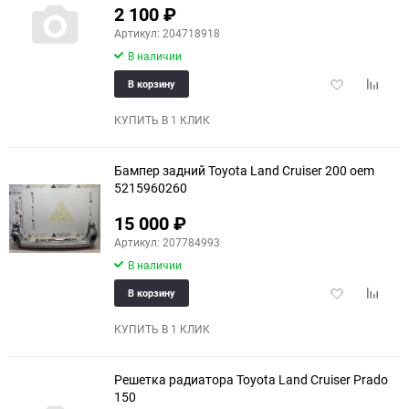
2 100
₽
Артикул: 204718918
В наличии
Добавить
Добави
В корзину
в
к
избранное
сравне
КУПИТЬ В 1 КЛИК
Бампер задний Toyota Land Cruiser 200 oem
5215960260
15 000
₽
еще 7 фото
Артикул: 207784993
В наличии
Добавить
Добави
В корзину
в
к
избранное
сравне
КУПИТЬ В 1 КЛИК
Решетка радиатора Toyota Land Cruiser Prado
150