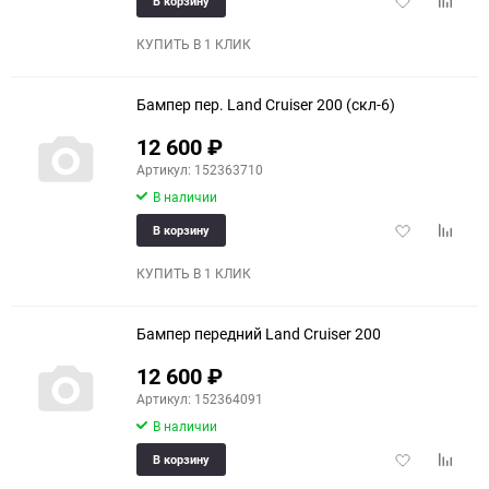
В корзину
в
к
избранное
сравне
КУПИТЬ В 1 КЛИК
Бампер пер. Land Cruiser 200 (скл-6)
12 600
₽
Артикул: 152363710
В наличии
Добавить
Добави
В корзину
в
к
избранное
сравне
КУПИТЬ В 1 КЛИК
Бампер передний Land Cruiser 200
12 600
₽
Артикул: 152364091
В наличии
Добавить
Добави
В корзину
в
к