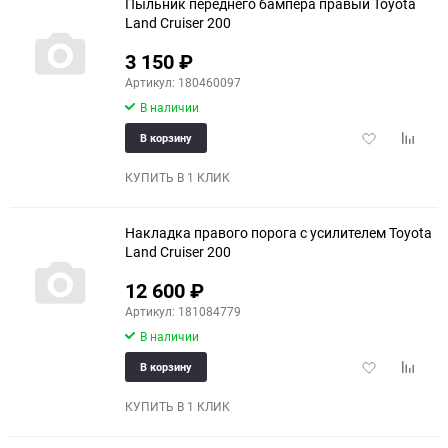
Пыльник переднего бампера правый Toyota
Land Cruiser 200
3 150
₽
Артикул: 180460097
В наличии
Добавить
Добави
В корзину
в
к
избранное
сравне
КУПИТЬ В 1 КЛИК
Накладка правого порога с усилителем Toyota
Land Cruiser 200
12 600
₽
Артикул: 181084779
В наличии
Добавить
Добави
В корзину
в
к
избранное
сравне
КУПИТЬ В 1 КЛИК