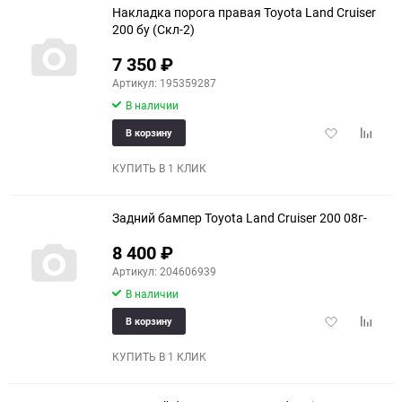
Накладка порога правая Toyota Land Cruiser
200 бу (Скл-2)
7 350
₽
Артикул: 195359287
В наличии
Добавить
Добави
В корзину
в
к
избранное
сравне
КУПИТЬ В 1 КЛИК
Задний бампер Toyota Land Cruiser 200 08г-
8 400
₽
Артикул: 204606939
В наличии
Добавить
Добави
В корзину
в
к
избранное
сравне
КУПИТЬ В 1 КЛИК