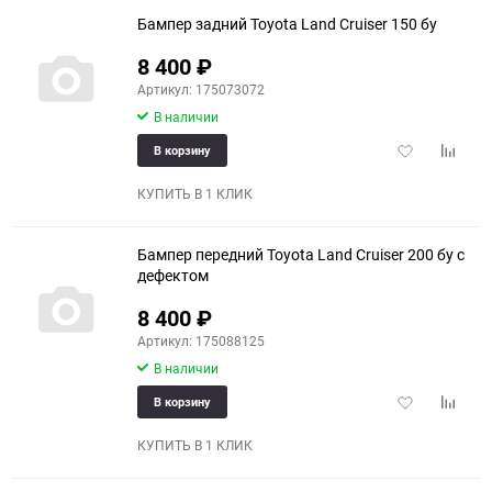
Бампер задний Toyota Land Cruiser 150 бу
8 400
₽
Артикул: 175073072
В наличии
Добавить
Добави
В корзину
в
к
избранное
сравне
КУПИТЬ В 1 КЛИК
Бампер передний Toyota Land Cruiser 200 бу с
дефектом
8 400
₽
Артикул: 175088125
В наличии
Добавить
Добави
В корзину
в
к
избранное
сравне
КУПИТЬ В 1 КЛИК