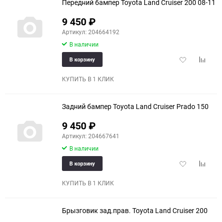
Передний бампер Toyota Land Cruiser 200 08-11
9 450
₽
Артикул: 204664192
В наличии
Добавить
Добави
В корзину
в
к
избранное
сравне
КУПИТЬ В 1 КЛИК
Задний бампер Toyota Land Cruiser Prado 150
9 450
₽
Артикул: 204667641
В наличии
Добавить
Добави
В корзину
в
к
избранное
сравне
КУПИТЬ В 1 КЛИК
Брызговик зад.прав. Toyota Land Cruiser 200