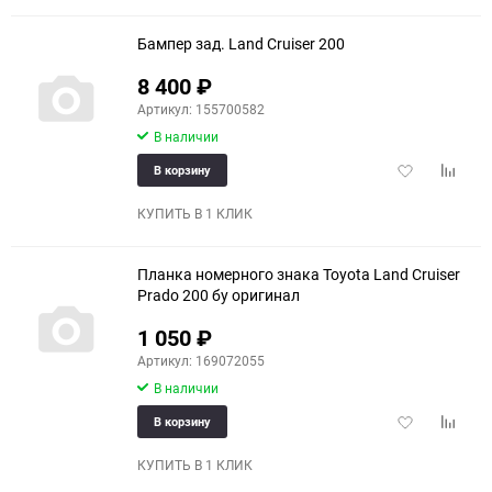
Бампер зад. Land Cruiser 200
8 400
₽
Артикул: 155700582
В наличии
Добавить
Добави
В корзину
в
к
избранное
сравне
КУПИТЬ В 1 КЛИК
Планка номерного знака Toyota Land Cruiser
Prado 200 бу оригинал
1 050
₽
Артикул: 169072055
В наличии
Добавить
Добави
В корзину
в
к
избранное
сравне
КУПИТЬ В 1 КЛИК