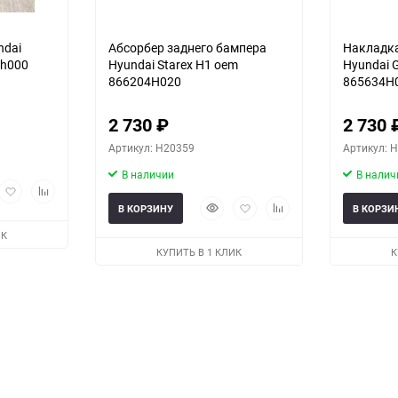
ndai
Абсорбер заднего бампера
Накладка
4h000
Hyundai Starex H1 oem
Hyundai G
866204H020
865634H
2 730
₽
2 730
Артикул: H20359
Артикул: 
В наличии
В налич
рый
Добавить
Добавить
мотр
в
к
Быстрый
Добавить
Добавить
В КОРЗИНУ
В КОРЗИ
избранное
сравнению
просмотр
в
к
ИК
избранное
сравнению
КУПИТЬ В 1 КЛИК
К