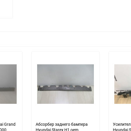
еще 1 фото
ai Grand
Абсорбер заднего бампера
Усилител
h000
Hyundai Starex H1 oem
Hyundai 