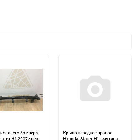
ь заднего бампера
Крыло переднее правое
Starex H1 2007> oem
Hyundai Starex H1 вмятина