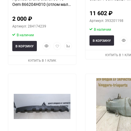
Oem 866204H010 (отлом мал
части)
11 602
₽
2 000
₽
Артикул: 393201198
Артикул: 284174239
В наличии
В наличии
Быст
В КОРЗИНУ
Быстрый
Добавить
Добавить
прос
В КОРЗИНУ
просмотр
в
к
КУПИТЬ В 1 КЛ
избранное
сравнению
КУПИТЬ В 1 КЛИК