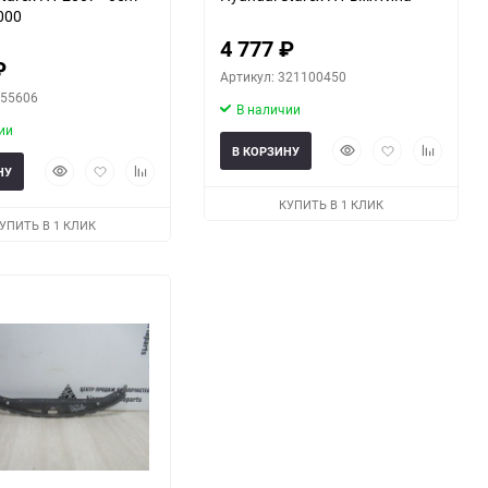
000
4 777
₽
₽
Артикул: 321100450
H55606
В наличии
ии
Быстрый
Добавить
Добавить
В КОРЗИНУ
Быстрый
Добавить
Добавить
просмотр
в
к
НУ
просмотр
в
к
избранное
сравнени
КУПИТЬ В 1 КЛИК
избранное
сравнению
УПИТЬ В 1 КЛИК