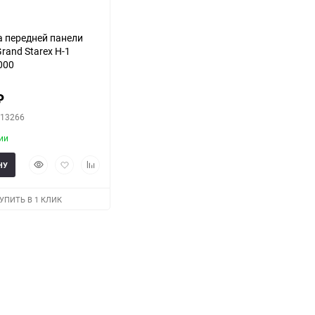
 передней панели
rand Starex H-1
000
₽
H13266
ии
Быстрый
Добавить
Добавить
НУ
просмотр
в
к
избранное
сравнению
УПИТЬ В 1 КЛИК