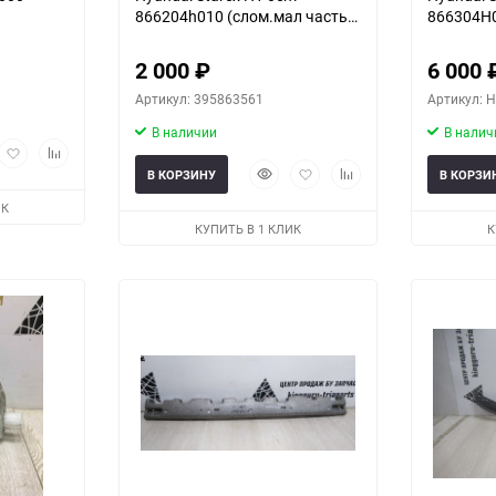
866204h010 (слом.мал часть)
866304H
(трещины)
2 000
₽
6 000
Артикул: 395863561
Артикул: 
В наличии
В налич
рый
Добавить
Добавить
мотр
в
к
Быстрый
Добавить
Добавить
В КОРЗИНУ
В КОРЗИ
избранное
сравнению
просмотр
в
к
ИК
избранное
сравнению
КУПИТЬ В 1 КЛИК
К