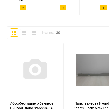
часть
2
4
1
Плитка
Подробно
Компактно
Кол-во:
30
30
60
90
150
Абсорбер заднего бампера
Панель кузова Hyund
Hyundai Grand Starex 06-16
Starex 1 oem 626214