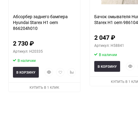
Абсорбер заднего бампера
Бачок омывателя Hu
Hyundai Starex H1 oem
Starex H1 oem 98610
866204h010
2 047
₽
2 730
₽
Артикул: H58841
Артикул: H20335
В наличии
В наличии
Быст
В КОРЗИНУ
Быстрый
Добавить
Добавить
прос
В КОРЗИНУ
просмотр
в
к
КУПИТЬ В 1 КЛ
избранное
сравнению
КУПИТЬ В 1 КЛИК