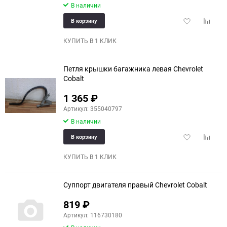
В наличии
90
Добавить
Добави
В корзину
150
в
к
избранное
сравне
КУПИТЬ В 1 КЛИК
Петля крышки багажника левая Chevrolet
Cobalt
1 365
₽
Артикул: 355040797
В наличии
Добавить
Добави
В корзину
в
к
избранное
сравне
КУПИТЬ В 1 КЛИК
Суппорт двигателя правый Chevrolet Cobalt
819
₽
Артикул: 116730180