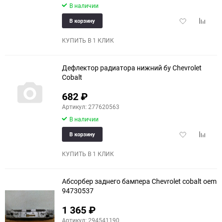
В наличии
Добавить
Добави
В корзину
в
к
избранное
сравне
КУПИТЬ В 1 КЛИК
Дефлектор радиатора нижний бу Chevrolet
Cobalt
682
₽
Артикул: 277620563
В наличии
Добавить
Добави
В корзину
в
к
избранное
сравне
КУПИТЬ В 1 КЛИК
Абсорбер заднего бампера Chevrolet cobalt oem
94730537
1 365
₽
Артикул: 294541190