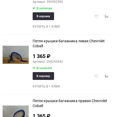
Артикул: 295592590
В наличии
Добавить
Добави
В корзину
в
к
избранное
сравне
КУПИТЬ В 1 КЛИК
Петля крышки багажника левая Chevrolet
Cobalt
1 365
₽
Артикул: 298293942
В наличии
Добавить
Добави
В корзину
в
к
избранное
сравне
КУПИТЬ В 1 КЛИК
Петля крышки багажника правая Chevrolet
Cobalt
1 365
₽