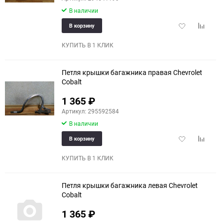
В наличии
Добавить
Добави
В корзину
в
к
избранное
сравне
КУПИТЬ В 1 КЛИК
Петля крышки багажника правая Chevrolet
Cobalt
1 365
₽
Артикул: 295592584
В наличии
Добавить
Добави
В корзину
в
к
избранное
сравне
КУПИТЬ В 1 КЛИК
Петля крышки багажника левая Chevrolet
Cobalt
1 365
₽