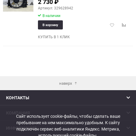
2 730
₽
еще 4 фото
Артикул: 329628942
В наличии
Добавить
Добави
В корзину
в
к
избранное
сравне
КУПИТЬ В 1 КЛИК
наверх
КОНТАКТЫ
КОМПАНИЯ
Сайт использует cookie-файлы, чтобы сделать ваше
пребывание на нем максимально удобным. К cайту
ИНФОРМАЦИЯ
подключен сервис веб-аналитики Яндекс. Метрика,
использующий cookie-файлы.