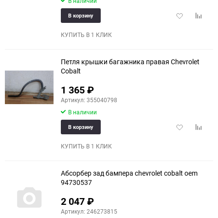
В наличии
Добавить
Добави
В корзину
в
к
избранное
сравне
КУПИТЬ В 1 КЛИК
Петля крышки багажника правая Chevrolet
Cobalt
1 365
₽
Артикул: 355040798
В наличии
Добавить
Добави
В корзину
в
к
избранное
сравне
КУПИТЬ В 1 КЛИК
Абсорбер зад бампера chevrolet cobalt oem
94730537
2 047
₽
Артикул: 246273815