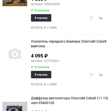
Артикул: 298294059
В наличии
Добавить
Добави
В корзину
в
к
избранное
сравне
КУПИТЬ В 1 КЛИК
Усилитель переднего бампера Chevrolet Cobalt
вмятина
4 095
₽
Артикул: 327722031
В наличии
Добавить
Добави
В корзину
в
к
избранное
сравне
КУПИТЬ В 1 КЛИК
Диффузор вентилятора Chevrolet Cobalt (11-15)
oem 95460100