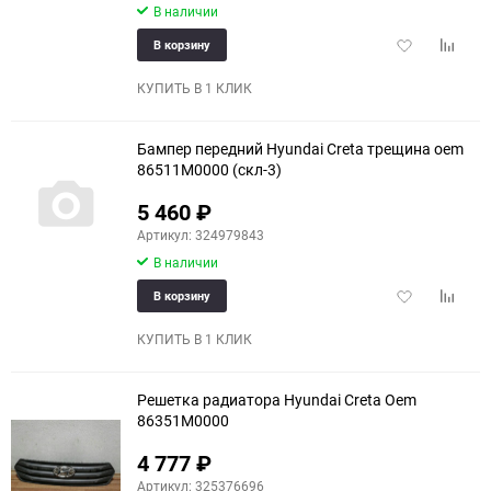
В наличии
Добавить
Добави
В корзину
в
к
избранное
сравне
КУПИТЬ В 1 КЛИК
Бампер передний Hyundai Creta трещина oem
86511M0000 (скл-3)
5 460
₽
Артикул: 324979843
В наличии
Добавить
Добави
В корзину
в
к
избранное
сравне
КУПИТЬ В 1 КЛИК
Решетка радиатора Hyundai Creta Oem
86351M0000
4 777
₽
Артикул: 325376696