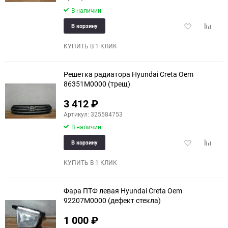
В наличии
Добавить
Добави
В корзину
в
к
избранное
сравне
КУПИТЬ В 1 КЛИК
Решетка радиатора Hyundai Creta Oem
86351M0000 (трещ)
3 412
₽
Артикул: 325584753
В наличии
Добавить
Добави
В корзину
в
к
избранное
сравне
КУПИТЬ В 1 КЛИК
Фара ПТФ левая Hyundai Creta Oem
92207M0000 (дефект стекла)
1 000
₽