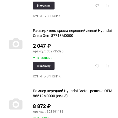
Добавить
Добави
В корзину
в
к
избранное
сравне
КУПИТЬ В 1 КЛИК
Расширитель крыла передний левый Hyundai
Creta Oem 87713M0000
2 047
₽
Артикул: 309735395
В наличии
Добавить
Добави
В корзину
в
к
избранное
сравне
КУПИТЬ В 1 КЛИК
Бампер передний Hyundai Creta трещина OEM
86512M0000 (скл-3)
8 872
₽
Артикул: 323491181
В наличии