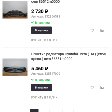
oem 86512m0000
2 730
₽
Артикул: 332856583
В наличии
Добавить
Добави
В корзину
в
к
избранное
сравне
КУПИТЬ В 1 КЛИК
Решетка радиатора Hyundai Creta (16>) (слом.
крепл.) oem 86351m0000
5 460
₽
Артикул: 335547009
В наличии
Добавить
Добави
В корзину
в
к
избранное
сравне
КУПИТЬ В 1 КЛИК