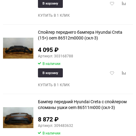
Добавить
Добави
В корзину
в
к
избранное
сравне
КУПИТЬ В 1 КЛИК
Спойлер переднего бампера Hyundai Creta
(15>) oem 86512m0000 (скл-3)
4 095
₽
Артикул: 303168788
В наличии
Добавить
Добави
В корзину
в
к
избранное
сравне
КУПИТЬ В 1 КЛИК
Бампер передний Hyundai Creta с спойлером
сломаны ушки oem 86511m000 (скл-3)
8 872
₽
Артикул: 309483632
В наличии