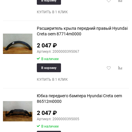
В корзину
в
к
избранное
сравне
КУПИТЬ В 1 КЛИК
Расширитель крыла передний правый Hyundai
Creta oem 87714m0000
2 047
₽
Артикул: 2000000395067
В наличии
Добавить
Добави
В корзину
в
к
избранное
сравне
КУПИТЬ В 1 КЛИК
Юбка переднего бампера Hyundai Creta oem
86512m0000
2 047
₽
Артикул: 2000000395005
В наличии