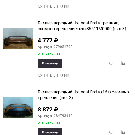
избранное
сравне
КУПИТЬ В 1 КЛИК
Бампер передний Hyundai Creta трещина,
сломано крепление oem 86511M0000 (скл-3)
4 777
₽
Артикул: 279051795
В наличии
Добавить
Добави
В корзину
в
к
избранное
сравне
КУПИТЬ В 1 КЛИК
Бампер передний Hyundai Creta (16>) сломано
крепление (скл-3)
8 872
₽
Артикул: 284793915
В наличии
Добавить
Добави
В корзину