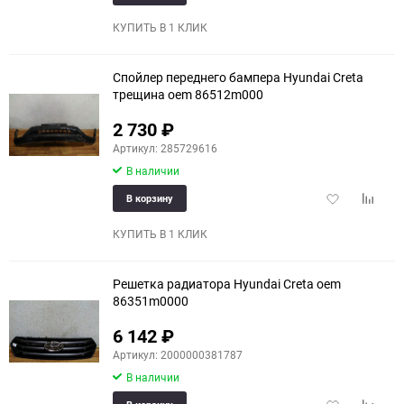
в
к
избранное
сравне
КУПИТЬ В 1 КЛИК
Спойлер переднего бампера Hyundai Creta
трещина oem 86512m000
2 730
₽
Артикул: 285729616
В наличии
Добавить
Добави
В корзину
в
к
избранное
сравне
КУПИТЬ В 1 КЛИК
Решетка радиатора Hyundai Creta oem
86351m0000
6 142
₽
Артикул: 2000000381787
В наличии
Добавить
Добави