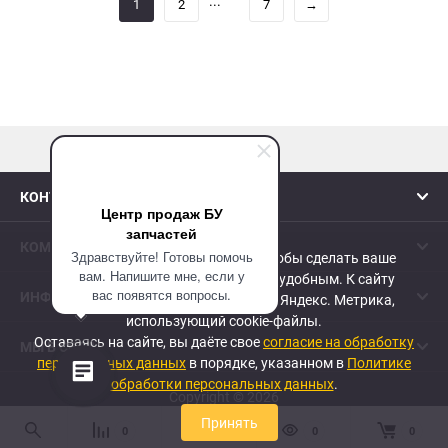
...
1
2
7
→
наверх
КОНТАКТЫ
Центр продаж БУ
запчастей
КОМПАНИЯ
Здравствуйте! Готовы помочь
Сайт использует cookie-файлы, чтобы сделать ваше
вам. Напишите мне, если у
пребывание на нем максимально удобным. К cайту
вас появятся вопросы.
ИНФОРМАЦИЯ
подключен сервис веб-аналитики Яндекс. Метрика,
использующий cookie-файлы.
Оставаясь на сайте, вы даёте свое
согласие на обработку
МЫ В СЕТИ
персональных данных
в порядке, указанном в
Политике
обработки персональных данных
.
Copyright © 2026
Принять
0
0
0
0