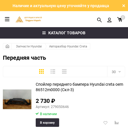
Наличие и актуальную цену уточняйте у продавца
0
КАТАЛОГ ТОВАРОВ
Запчасти Hyundai
Авторазбор Hyundai Creta
Передняя часть
Плитка
Подробно
Компактно
30
Спойлер переднего бампера Hyundai creta oem
30
86512m0000 (Скл-3)
60
2 730
₽
Артикул: 279050646
90
В наличии
150
Добавить
Добави
В корзину
в
к