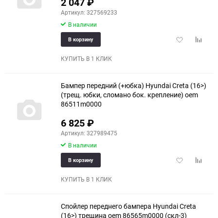
2 047
₽
Артикул: 327569233
В наличии
Добавить
Добави
В корзину
в
к
избранное
сравне
КУПИТЬ В 1 КЛИК
Бампер передний (+юбка) Hyundai Creta (16>)
(трещ. юбки, сломано бок. крепление) oem
86511m0000
6 825
₽
Артикул: 327989475
В наличии
Добавить
Добави
В корзину
в
к
избранное
сравне
КУПИТЬ В 1 КЛИК
Спойлер переднего бампера Hyundai Creta
(16>) трещина oem 86565m0000 (скл-3)