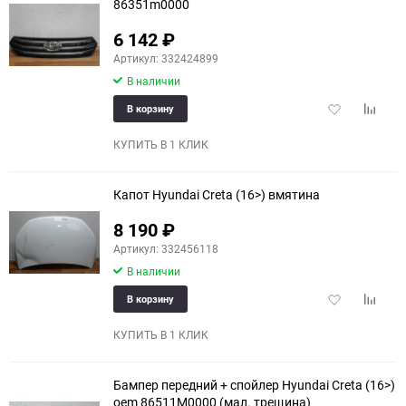
86351m0000
6 142
₽
Артикул: 332424899
В наличии
Добавить
Добави
В корзину
в
к
избранное
сравне
КУПИТЬ В 1 КЛИК
Капот Hyundai Creta (16>) вмятина
8 190
₽
Артикул: 332456118
В наличии
Добавить
Добави
В корзину
в
к
избранное
сравне
КУПИТЬ В 1 КЛИК
Бампер передний + спойлер Hyundai Creta (16>)
oem 86511M0000 (мал. трещина)