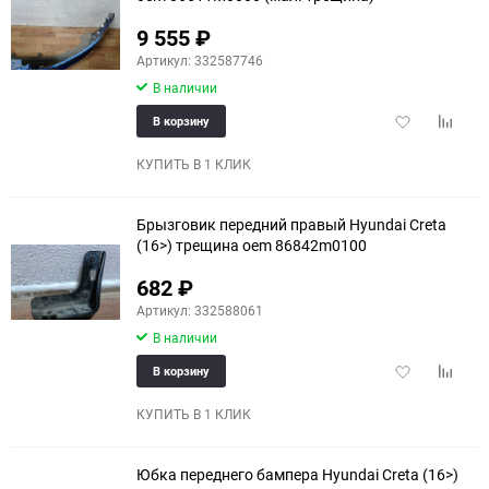
9 555
₽
Артикул: 332587746
В наличии
Добавить
Добави
В корзину
в
к
избранное
сравне
КУПИТЬ В 1 КЛИК
Брызговик передний правый Hyundai Creta
(16>) трещина oem 86842m0100
682
₽
Артикул: 332588061
В наличии
Добавить
Добави
В корзину
в
к
избранное
сравне
КУПИТЬ В 1 КЛИК
Юбка переднего бампера Hyundai Creta (16>)