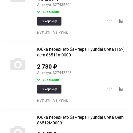
Артикул: 327435204
В наличии
Добавить
Добави
В корзину
в
к
избранное
сравне
КУПИТЬ В 1 КЛИК
Юбка переднего бампера Hyundai Creta (16>)
oem 86511m0000
2 730
₽
Артикул: 327442243
В наличии
Добавить
Добави
В корзину
в
к
избранное
сравне
КУПИТЬ В 1 КЛИК
Юбка переднего бампера Hyundai Creta Oem
86512M0000