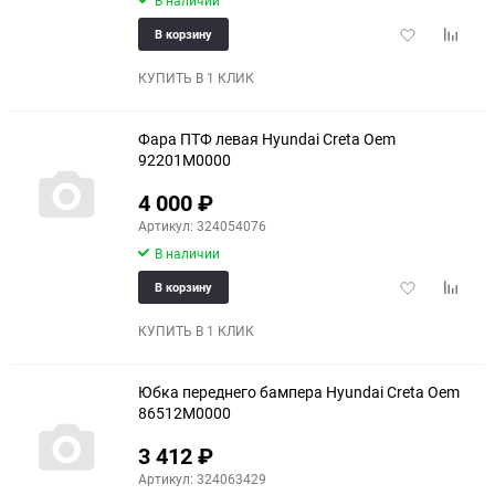
Добавить
Добави
В корзину
в
к
избранное
сравне
КУПИТЬ В 1 КЛИК
Фара ПТФ левая Hyundai Creta Oem
92201M0000
4 000
₽
Артикул: 324054076
В наличии
Добавить
Добави
В корзину
в
к
избранное
сравне
КУПИТЬ В 1 КЛИК
Юбка переднего бампера Hyundai Creta Oem
86512M0000
3 412
₽
Артикул: 324063429