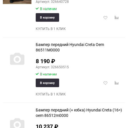
Артикул: 326640728
В наличии
Добавить
Добави
В корзину
в
к
избранное
сравне
КУПИТЬ В 1 КЛИК
Бампер передний Hyundai Creta Oem
86511M0000
8 190
₽
Артикул: 326650515
В наличии
Добавить
Добави
В корзину
в
к
избранное
сравне
КУПИТЬ В 1 КЛИК
Бампер передний (+ юбка) Hyundai Creta (16>)
oem 86512m0000
10 237
₽