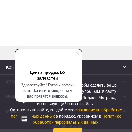
наверх
КОНТАКТЫ
Центр продаж БУ
запчастей
КОМПАНИЯ
Здравствуйте! Готовы помочь
Сайт использует cookie-файлы, чтобы сделать ваше
вам. Напишите мне, если у
пребывание на нем максимально удобным. К cайту
вас появятся вопросы.
ИНФОРМАЦИЯ
подключен сервис веб-аналитики Яндекс. Метрика,
использующий cookie-файлы.
Оставаясь на сайте, вы даёте свое
согласие на обработку
МЫ В СЕТИ
персональных данных
в порядке, указанном в
Политике
обработки персональных данных
.
Copyright © 2026