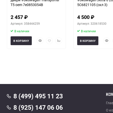
T5 oem 7e0853054B
5C6821105 (скл 3)
2 457
₽
4 500
₽
Артикул: 358444259
Артикул: 320618530
В наличии
В наличии
Быстрый
Добавить
Добавить
Быст
В КОРЗИНУ
В КОРЗИНУ
просмотр
в
к
прос
избранное
сравнению
КО
8 (499) 495 11 23
Гла
8 (925) 147 06 06
О к