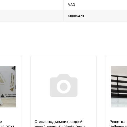
VAG
5n0854731
е
Стеклоподъемник задней
Решетка 
013 OEM
левой двери бу Skoda Rapid
Volkswage