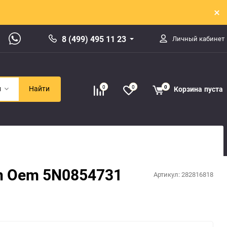
8 (499) 495 11 23
Личный кабинет
0
0
0
Корзина
пуста
и
Найти
n Oem 5N0854731
Артикул:
282816818