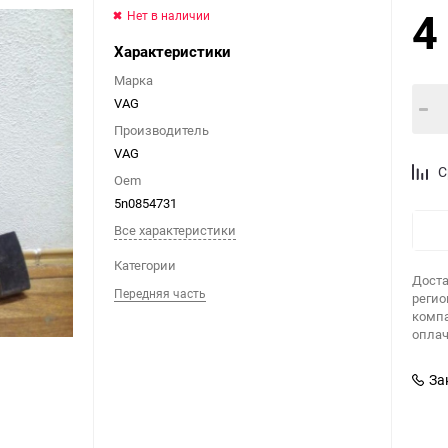
4
Нет в наличии
Характеристики
Марка
VAG
Производитель
VAG
С
Oem
5n0854731
Все характеристики
Категории
Доста
Передняя часть
регио
компа
оплач
За