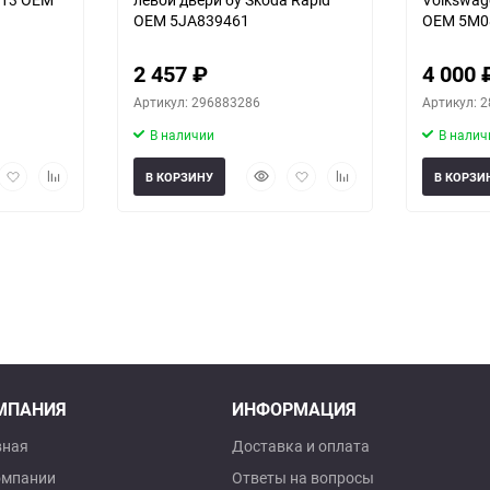
OEM 5JA839461
OEM 5M0
2 457
₽
4 000
Артикул: 296883286
Артикул: 
В наличии
В налич
рый
Добавить
Добавить
Быстрый
Добавить
Добавить
В КОРЗИНУ
В КОРЗИ
мотр
в
к
просмотр
в
к
избранное
сравнению
избранное
сравнению
МПАНИЯ
ИНФОРМАЦИЯ
вная
Доставка и оплата
омпании
Ответы на вопросы