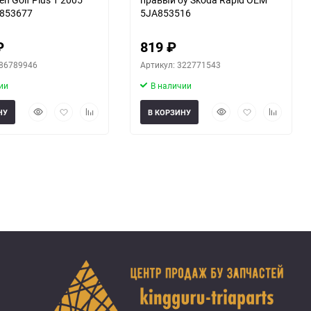
853677
5JA853516
₽
819
₽
286789946
Артикул: 322771543
ии
В наличии
Быстрый
Добавить
Добавить
Быстрый
Добавить
Добавить
НУ
В КОРЗИНУ
просмотр
в
к
просмотр
в
к
избранное
сравнению
избранное
сравнени