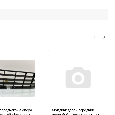
еще 3 фото
переднего бампера
Молдинг двери передний
n Golf Plus 1 2005
правый бу Skoda Rapid OEM