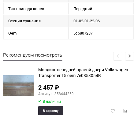
Тип привода колес
Передний
Секция хранения
01-02-01-22-06
Oem
5c6807287
Рекомендуем посмотреть
Молдинг передней правой двери Volkswagen
Transporter T5 oem 7e0853054B
2 457
₽
Артикул: 358444259
В наличии
Добавить
Добави
В корзину
в
к
избранное
сравне