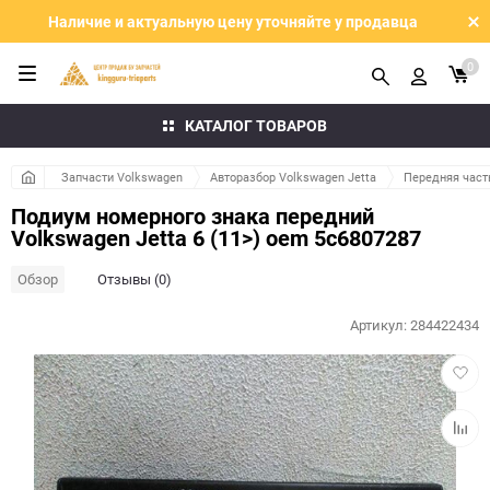
Наличие и актуальную цену уточняйте у продавца
0
КАТАЛОГ ТОВАРОВ
Запчасти Volkswagen
Авторазбор Volkswagen Jetta
Передняя част
Подиум номерного знака передний
Volkswagen Jetta 6 (11>) oem 5c6807287
Обзор
Отзывы (0)
Артикул:
284422434
Добав
в
избра
Добав
к
сравн