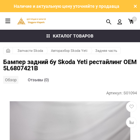
Наличие и актуальную цену уточняйте у продавца
0
КАТАЛОГ ТОВАРОВ
Запчасти Skoda
Авторазбор Skoda Yeti
Задняя часть
Бампер задний бу Skoda Yeti рестайлинг OEM
5L6807421B
Обзор
Отзывы (0)
Артикул:
S01094
Добав
в
избра
Добав
к
сравн