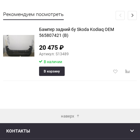
Рекомендуем посмотреть
Бампер задний бу Skoda Kodiaq OEM
565807421 (В)
20 475
₽
Артикул: S13489
В наличии
Добавить
Добави
В корзину
в
к
избранное
сравне
наверх
КОНТАКТЫ