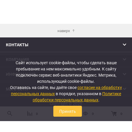
наверх
КОНТАКТЫ
КОМПАНИЯ
Сайт использует cookie-файлы, чтобы сделать ваше
пребывание на нем максимально удобным. К cайту
ИНФОРМАЦИЯ
подключен сервис веб-аналитики Яндекс. Метрика,
использующий cookie-файлы.
Оставаясь на сайте, вы даёте свое
согласие на обработку
МЫ В СЕТИ
персональных данных
в порядке, указанном в
Политике
обработки персональных данных
.
Copyright © 2026
Принять
0
0
0
0