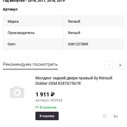
Год выпуска - 2016, 2017, 2018, 2019
Артикул
Марка
Renault
Производитель
Renault
Oem
638122786R
Рекомендуем посмотреть
Молдинг задней двери правый бу Renault
Dokker OEM 828767567R
1 911
₽
Артикул: R03938
В наличии
Добавить
Добави
В корзину
в
к
избранное
сравне