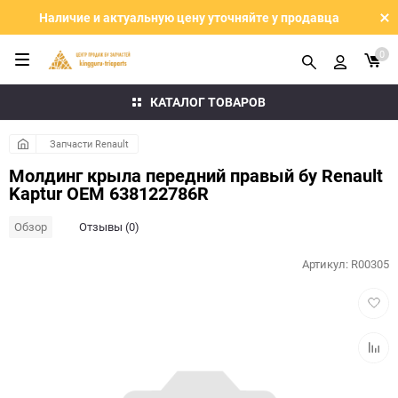
Наличие и актуальную цену уточняйте у продавца
0
КАТАЛОГ ТОВАРОВ
Запчасти Renault
Молдинг крыла передний правый бу Renault
Kaptur OEM 638122786R
Обзор
Отзывы (0)
Артикул:
R00305
Добав
в
избра
Добав
к
сравн