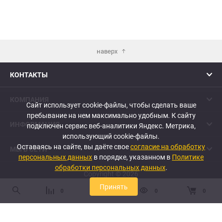
наверх
КОНТАКТЫ
КОМПАНИЯ
Сайт использует cookie-файлы, чтобы сделать ваше
пребывание на нем максимально удобным. К cайту
ИНФОРМАЦИЯ
подключен сервис веб-аналитики Яндекс. Метрика,
использующий cookie-файлы.
Оставаясь на сайте, вы даёте свое
согласие на обработку
МЫ В СЕТИ
персональных данных
в порядке, указанном в
Политике
обработки персональных данных
.
Copyright © 2026
Принять
0
0
0
0