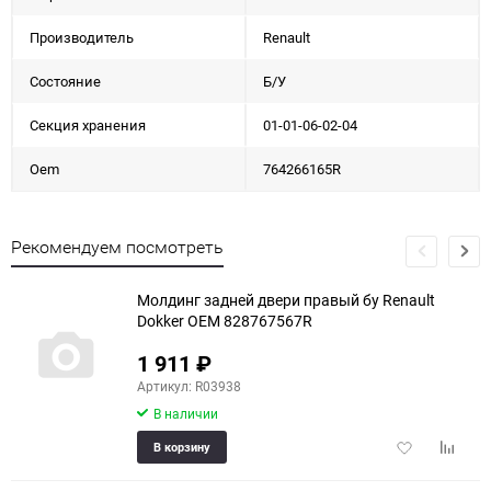
Производитель
Renault
Состояние
Б/У
Секция хранения
01-01-06-02-04
Oem
764266165R
Рекомендуем посмотреть
Молдинг задней двери правый бу Renault
Dokker OEM 828767567R
1 911
₽
Артикул: R03938
В наличии
Добавить
Добави
В корзину
в
к
избранное
сравне