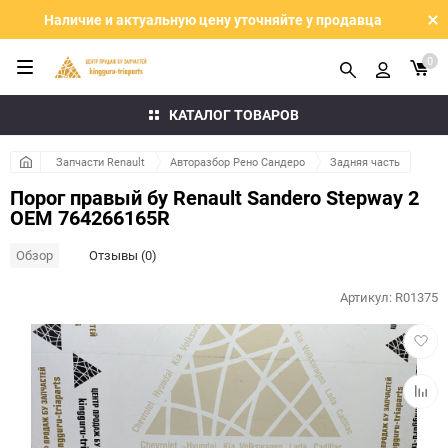
Наличие и актуальную цену уточняйте у продавца
0
КАТАЛОГ ТОВАРОВ
Запчасти Renault
Авторазбор Рено Сандеро
Задняя часть
Порог правый бу Renault Sandero Stepway 2
OEM 764266165R
Обзор
Отзывы (0)
Артикул:
R01375
Добав
в
избра
Добав
к
сравн