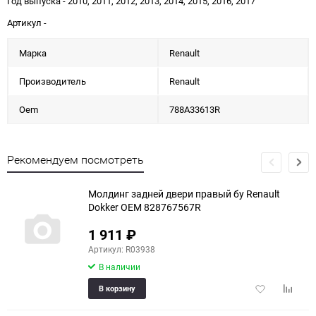
Год выпуска - 2010, 2011, 2012, 2013, 2014, 2015, 2016, 2017
Артикул -
Марка
Renault
Производитель
Renault
Oem
788A33613R
Рекомендуем посмотреть
Молдинг задней двери правый бу Renault
Dokker OEM 828767567R
1 911
₽
Артикул: R03938
В наличии
Добавить
Добави
В корзину
в
к
избранное
сравне