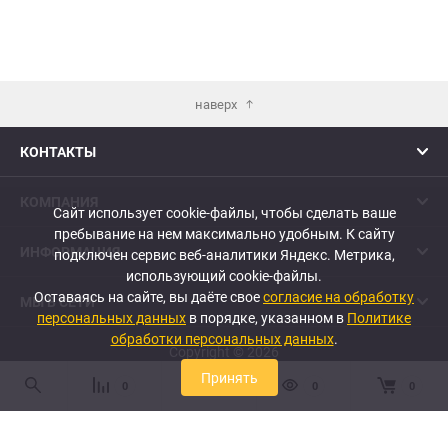
наверх
КОНТАКТЫ
КОМПАНИЯ
Сайт использует cookie-файлы, чтобы сделать ваше
пребывание на нем максимально удобным. К cайту
ИНФОРМАЦИЯ
подключен сервис веб-аналитики Яндекс. Метрика,
использующий cookie-файлы.
Оставаясь на сайте, вы даёте свое
согласие на обработку
МЫ В СЕТИ
персональных данных
в порядке, указанном в
Политике
обработки персональных данных
.
Copyright © 2026
Принять
0
0
0
0