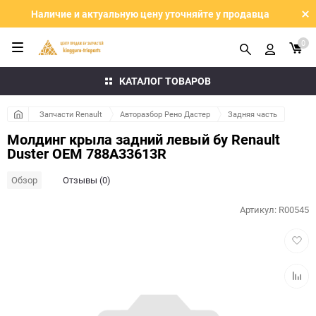
Наличие и актуальную цену уточняйте у продавца
0
КАТАЛОГ ТОВАРОВ
Запчасти Renault
Авторазбор Рено Дастер
Задняя часть
Молдинг крыла задний левый бу Renault
Duster OEM 788A33613R
Обзор
Отзывы (0)
Артикул:
R00545
Добав
в
избра
Добав
к
сравн