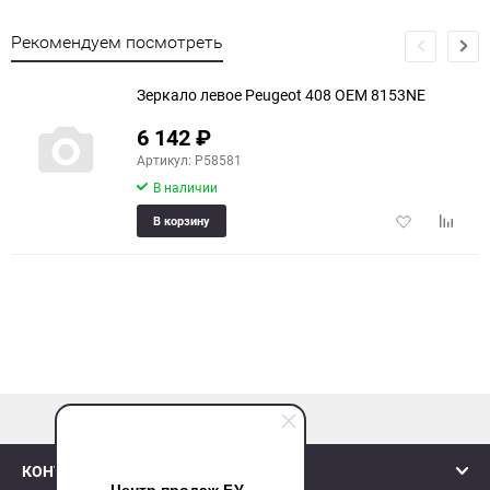
Рекомендуем посмотреть
Зеркало левое Peugeot 408 OEM 8153NE
6 142
₽
Артикул: P58581
В наличии
Добавить
Добави
В корзину
в
к
избранное
сравне
наверх
КОНТАКТЫ
Центр продаж БУ