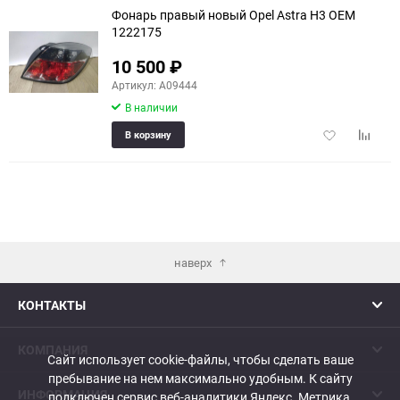
Фонарь правый новый Opel Astra H3 OEM
1222175
10 500
₽
Артикул: A09444
В наличии
Добавить
Добави
В корзину
в
к
избранное
сравне
наверх
КОНТАКТЫ
КОМПАНИЯ
Сайт использует cookie-файлы, чтобы сделать ваше
пребывание на нем максимально удобным. К cайту
ИНФОРМАЦИЯ
подключен сервис веб-аналитики Яндекс. Метрика,