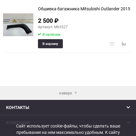
Обшивка багажника Mitsubishi Outlander 2015
2 500
₽
Артикул: M63527
В наличии
Добавить
Добави
В корзину
в
к
избранное
сравне
наверх
КОНТАКТЫ
КОМПАНИЯ
Сайт использует cookie-файлы, чтобы сделать ваше
пребывание на нем максимально удобным. К cайту