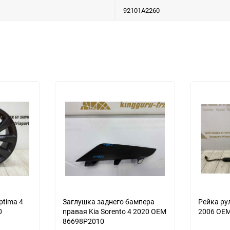
92101A2260
ptima 4
Заглушка заднего бампера
Рейка ру
0
правая Kia Sorento 4 2020 OEM
2006 OE
86698P2010