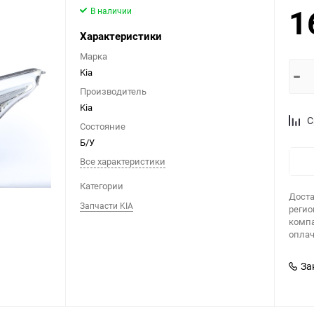
1
В наличии
Характеристики
Марка
Kia
Производитель
Kia
С
Состояние
Б/У
Все характеристики
Категории
Доста
Запчасти KIA
регио
компа
оплач
За