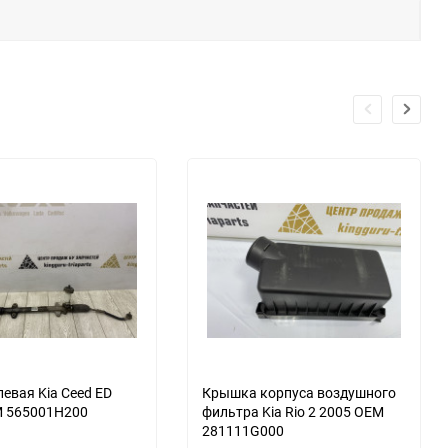
левая Kia Ceed ED
Крышка корпуса воздушного
M 565001H200
фильтра Kia Rio 2 2005 OEM
281111G000