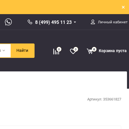
8 (499) 495 11 23
Личный кабинет
0
0
0
Корзина
пуста
и
Найти
Артикул:
353661827