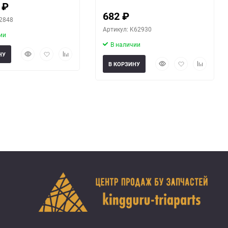
5
₽
682
₽
62848
Артикул: K62930
ии
В наличии
Быстрый
Добавить
Добавить
НУ
просмотр
в
к
Быстрый
Добавить
Добавить
В КОРЗИНУ
избранное
сравнению
просмотр
в
к
избранное
сравнени