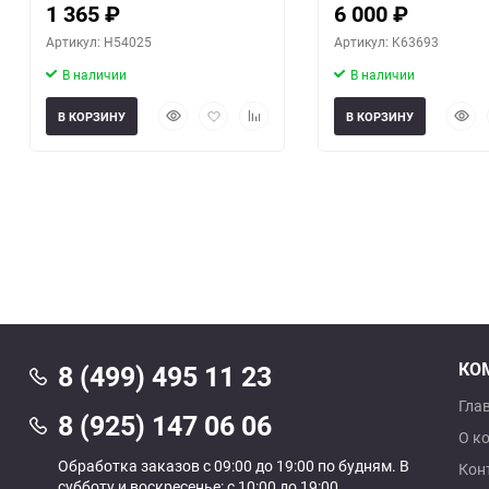
1 365
₽
6 000
₽
Артикул: H54025
Артикул: K63693
В наличии
В наличии
Быстрый
Добавить
Добавить
Быст
В КОРЗИНУ
В КОРЗИНУ
просмотр
в
к
прос
избранное
сравнению
КО
8 (499) 495 11 23
Гла
8 (925) 147 06 06
О к
Обработка заказов с 09:00 до 19:00 по будням. В
Кон
субботу и воскресенье: с 10:00 до 19:00.