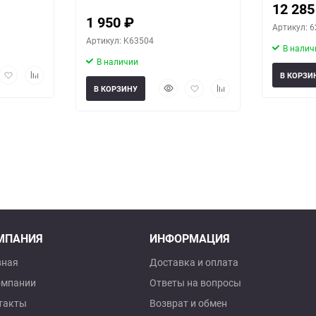
12 28
1 950
₽
Артикул: 
Артикул: K63504
В налич
В наличии
рый
Добавить
Добавить
В КОРЗИ
мотр
в
к
Быстрый
Добавить
Добавить
В КОРЗИНУ
избранное
сравнению
просмотр
в
к
избранное
сравнению
МПАНИЯ
ИНФОРМАЦИЯ
вная
Доставка и оплата
омпании
Ответы на вопросы
такты
Возврат и обмен