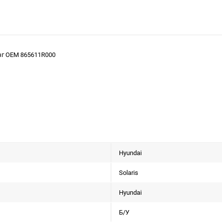
инг OEM 865611R000
Hyundai
Solaris
Hyundai
Б/У