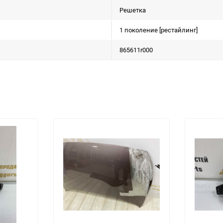
Решетка
1 поколение [рестайлинг]
865611r000
еще 2 фото