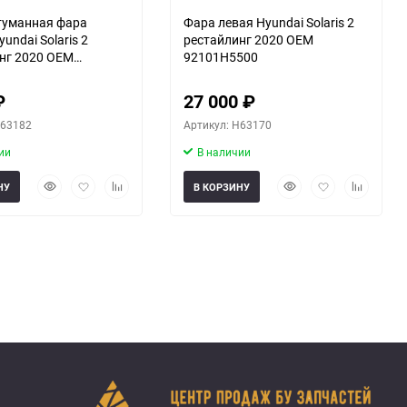
туманная фара
Фара левая Hyundai Solaris 2
undai Solaris 2
рестайлинг 2020 OEM
нг 2020 OEM
92101H5500
500
₽
27 000
₽
H63182
Артикул: H63170
ии
В наличии
Быстрый
Добавить
Добавить
Быстрый
Добавить
Добавить
НУ
В КОРЗИНУ
просмотр
в
к
просмотр
в
к
избранное
сравнению
избранное
сравнени