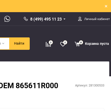
8 (499) 495 11 23
Личный кабинет
0
0
0
Корзина
пуста
и
Найти
г OEM 865611R000
Артикул:
281300533