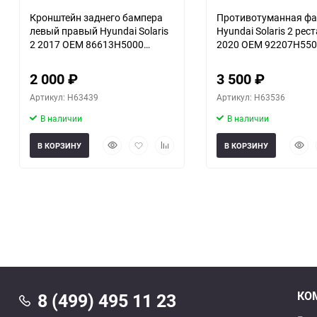
Кронштейн заднего бампера
Противотуманная фа
левый правый Hyundai Solaris
Hyundai Solaris 2 рес
2 2017 OEM 86613H5000
2020 OEM 92207H55
86614H5000
2 000
₽
3 500
₽
Артикул: H63439
Артикул: H63536
В наличии
В наличии
Быстрый
Добавить
Добавить
Быст
В КОРЗИНУ
В КОРЗИНУ
просмотр
в
к
прос
избранное
сравнению
КО
8 (499) 495 11 23