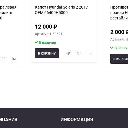
ра левая
Капот Hyundai Solaris 2 2017
Противо
тайлинг
OEM 66400H5000
правая Hy
00
рестайли
92208H5
12 000
₽
2 000
Артикул: H63621
Артикул: 
В наличии
В налич
Быстрый
Добавить
Добавить
В КОРЗИНУ
рый
Добавить
Добавить
просмотр
в
к
В КОРЗИ
мотр
в
к
избранное
сравнению
избранное
сравнению
МПАНИЯ
ИНФОРМАЦИЯ