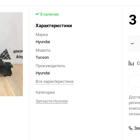
3
В наличии
Характеристики
Марка
Hyundai
Модель
Tucson
С
Производитель
Hyundai
Все характеристики
Категории
Доста
Запчасти Hyundai
регио
компа
оплач
За