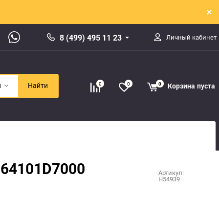
8 (499) 495 11 23
Личный кабинет
0
0
0
Корзина
пуста
и
Найти
m 64101D7000
Артикул:
H54939