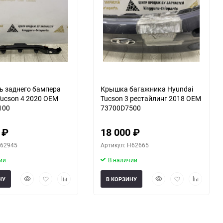
еще 1 фото
еще 1 фото
ь заднего бампера
Крышка багажника Hyundai
Tucson 4 2020 OEM
Tucson 3 рестайлинг 2018 OEM
100
73700D7500
0
₽
18 000
₽
H62945
Артикул: H62665
ии
В наличии
Быстрый
Добавить
Добавить
Быстрый
Добавить
Добавить
НУ
В КОРЗИНУ
просмотр
в
к
просмотр
в
к
избранное
сравнению
избранное
сравнени