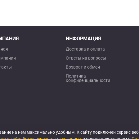
МПАНИЯ
ИНФОРМАЦИЯ
вная
Доставка и оплата
омпании
Ответы на вопросы
такты
Возврат и обмен
Политика
конфиденциальности
вание на нем максимально удобным. К cайту подключен сервис ве
сие на обработку персональных данных
в порядке, указанном в
Пол