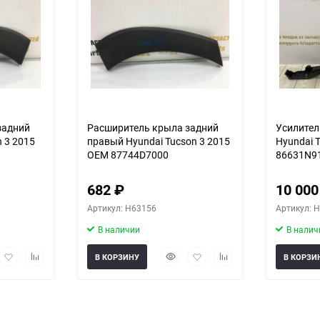
задний
Расширитель крыла задний
Усилител
 3 2015
правый Hyundai Tucson 3 2015
Hyundai 
OEM 87744D7000
86631N9
682
₽
10 00
Артикул: H63156
Артикул: 
В наличии
В налич
рый
Добавить
Добавить
Быстрый
Добавить
Добавить
В КОРЗИНУ
В КОРЗИ
мотр
в
к
просмотр
в
к
избранное
сравнению
избранное
сравнению