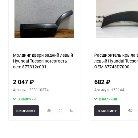
Молдинг двери задний левый
Расширитель крыла 
Hyundai Tucson потертость
левый Hyundai Tucson
oem 877312e001
OEM 87743D7000
2 047
₽
682
₽
Артикул: 293110374
Артикул: H63144
В наличии
В наличии
Быстрый
Добавить
Добавить
Быст
В КОРЗИНУ
В КОРЗИНУ
просмотр
в
к
прос
избранное
сравнению