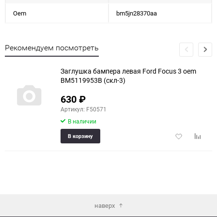
Oem
bm5jn28370aa
Рекомендуем посмотреть
Заглушка бампера левая Ford Focus 3 oem
BM5119953B (скл-3)
630
₽
Артикул: F50571
В наличии
Добавить
Добави
В корзину
в
к
избранное
сравне
наверх