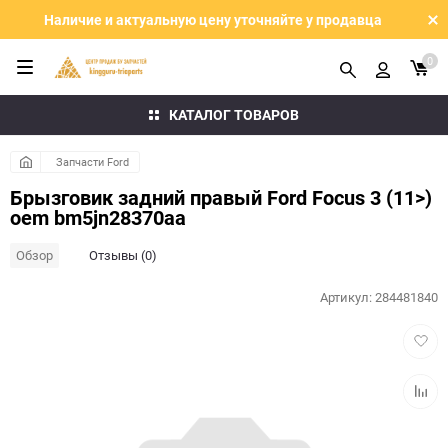
Наличие и актуальную цену уточняйте у продавца
0
КАТАЛОГ ТОВАРОВ
Запчасти Ford
Брызговик задний правый Ford Focus 3 (11>)
oem bm5jn28370aa
Обзор
Отзывы (0)
Артикул:
284481840
Добав
в
избра
Добав
к
сравн