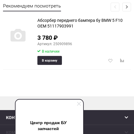
Рекомендуем посмотреть
Абсорбер переднего бампера бу BMW 5 F10
OEM 51117903991
3 780
₽
Артикул: 250909896
В наличии
Добавить
Добави
В корзину
в
к
избранное
сравне
наверх
КОНТАКТЫ
Центр продаж БУ
запчастей
КОМПАНИЯ