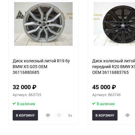
еще 2 фото
еще 1 фото
Диск колесный литой R19 бу
Диск колесный лито
BMW X5 G05 OEM
передний R20 BMW X
36116880685
OEM 36116883765
32 000
₽
45 000
₽
Артикул: B63735
Артикул: B63746
В наличии
В наличии
Быстрый
Добавить
Добавить
Быст
В КОРЗИНУ
В КОРЗИНУ
просмотр
в
к
прос
избранное
сравнению