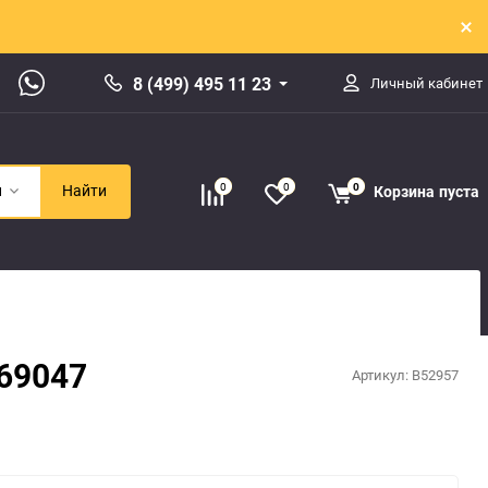
8 (499) 495 11 23
Личный кабинет
0
0
0
Корзина
пуста
и
Найти
69047
Артикул:
B52957