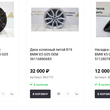
й
Диск колесный литой R19
Насадка 
5 G05
BMW X5 G05 OEM
BMW X5 
36116880685
5112807
32 000
₽
12 00
Артикул: B63775
Артикул: 
В наличии
В налич
рый
Добавить
Добавить
Быстрый
Добавить
Добавить
В КОРЗИНУ
В КОРЗИ
мотр
в
к
просмотр
в
к
избранное
сравнению
избранное
сравнению