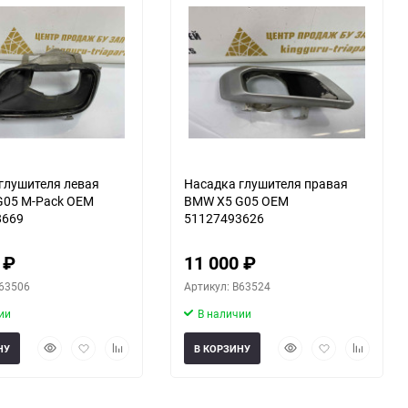
еще 2 фото
глушителя левая
Насадка глушителя правая
G05 M-Pack OEM
BMW X5 G05 OEM
8669
51127493626
0
₽
11 000
₽
B63506
Артикул: B63524
ии
В наличии
Быстрый
Добавить
Добавить
Быстрый
Добавить
Добавить
НУ
В КОРЗИНУ
просмотр
в
к
просмотр
в
к
избранное
сравнению
избранное
сравнени