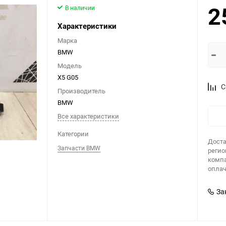
2
В наличии
Характеристики
Марка
BMW
Модель
X5 G05
С
Производитель
BMW
Все характеристики
Категории
Доста
Запчасти BMW
регио
компа
оплач
За