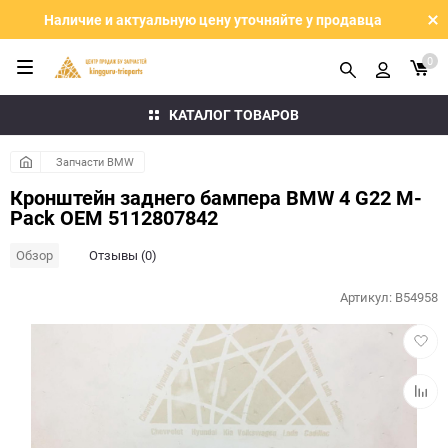
Наличие и актуальную цену уточняйте у продавца
0
КАТАЛОГ ТОВАРОВ
Запчасти BMW
Кронштейн заднего бампера BMW 4 G22 M-
Pack OEM 5112807842
Обзор
Отзывы (0)
Артикул:
B54958
Добав
в
избра
Добав
к
сравн