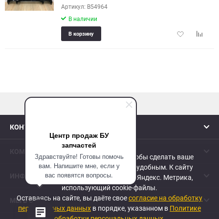
Артикул: B54964
В наличии
Добавить
Добави
В корзину
в
к
избранное
сравне
наверх
КОНТАКТЫ
Центр продаж БУ
запчастей
КОМПАНИЯ
Здравствуйте! Готовы помочь
Сайт использует cookie-файлы, чтобы сделать ваше
вам. Напишите мне, если у
пребывание на нем максимально удобным. К cайту
вас появятся вопросы.
ИНФОРМАЦИЯ
подключен сервис веб-аналитики Яндекс. Метрика,
использующий cookie-файлы.
Оставаясь на сайте, вы даёте свое
согласие на обработку
МЫ В СЕТИ
персональных данных
в порядке, указанном в
Политике
обработки персональных данных
.