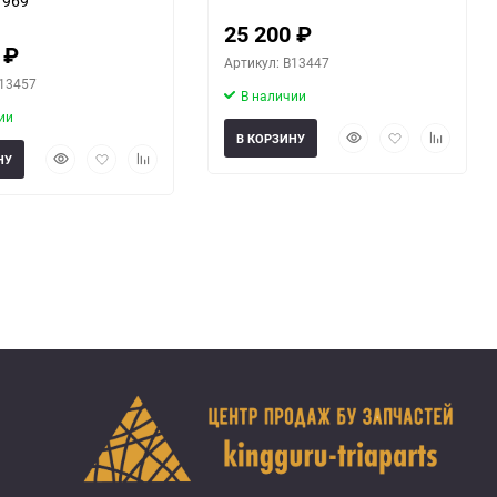
1969
25 200
₽
0
₽
Артикул: B13447
B13457
В наличии
ии
Быстрый
Добавить
Добавить
В КОРЗИНУ
Быстрый
Добавить
Добавить
просмотр
в
к
НУ
просмотр
в
к
избранное
сравнени
избранное
сравнению