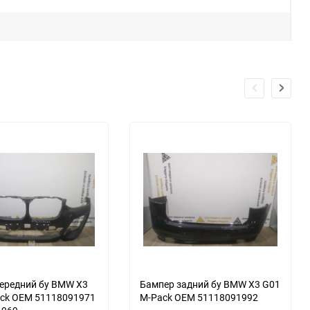
еще 1 фото
еще 2 фото
ередний бу BMW X3
Бампер задний бу BMW X3 G01
ck OEM 51118091971
M-Pack OEM 51118091992