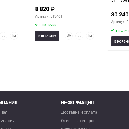
5111808
8 820
₽
30 24
Артикул: B13461
Артикул: 
В наличии
В налич
рый
Добавить
Добавить
Быстрый
Добавить
Добавить
В КОРЗИНУ
мотр
в
к
просмотр
в
к
В КОРЗИ
избранное
сравнению
избранное
сравнению
МПАНИЯ
ИНФОРМАЦИЯ
вная
Доставка и оплата
омпании
Ответы на вопросы
такты
Возврат и обмен