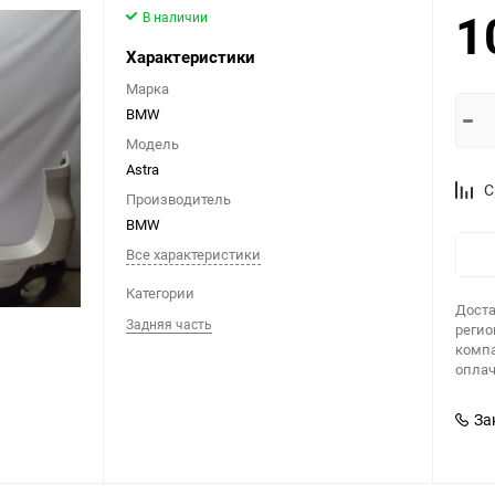
1
В наличии
Характеристики
Марка
BMW
Модель
Astra
С
Производитель
BMW
Все характеристики
Категории
Доста
Задняя часть
регио
компа
оплач
За