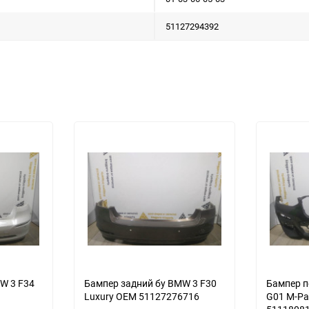
51127294392
еще 1 фото
W 3 F34
Бампер задний бу BMW 3 F30
Бампер п
Luxury OEM 51127276716
G01 M-Pa