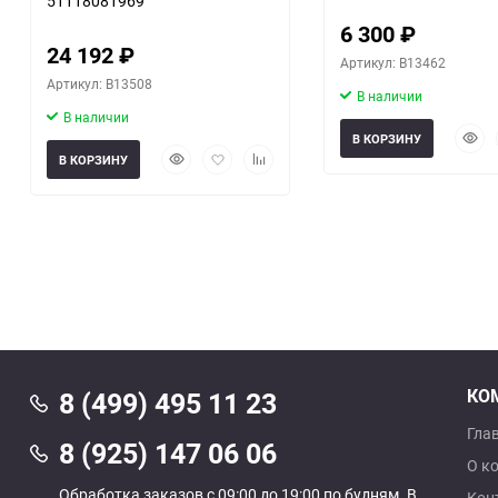
51118081969
6 300
₽
24 192
₽
Артикул: B13462
Артикул: B13508
В наличии
В наличии
Быст
В КОРЗИНУ
Быстрый
Добавить
Добавить
прос
В КОРЗИНУ
просмотр
в
к
избранное
сравнению
КО
8 (499) 495 11 23
Гла
8 (925) 147 06 06
О к
Обработка заказов с 09:00 до 19:00 по будням. В
Кон