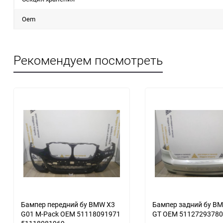
Oem
Рекомендуем посмотреть
еще 2 фото
еще 3 фото
Бампер передний бу BMW X3
Бампер задний бу BM
G01 M-Pack OEM 51118091971
GT OEM 51127293780