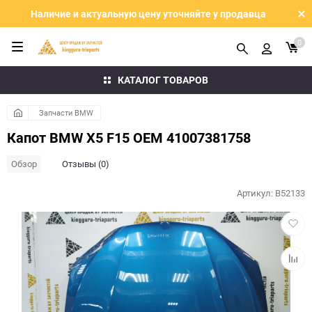
Наличие и актуальную цену уточняйте у продавца
0
КАТАЛОГ ТОВАРОВ
Запчасти BMW
Капот BMW Х5 F15 OEM 41007381758
Обзор
Отзывы (0)
Артикул:
B52133
Добав
в
избра
Добав
к
сравн