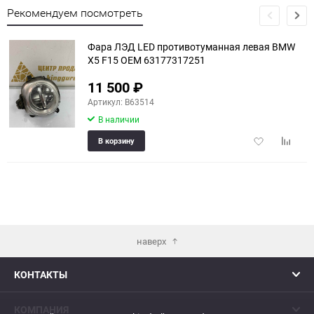
Рекомендуем посмотреть
Фара ЛЭД LED противотуманная левая BMW
X5 F15 OEM 63177317251
11 500
₽
еще 2 фото
Артикул: B63514
В наличии
Добавить
Добави
В корзину
в
к
избранное
сравне
наверх
КОНТАКТЫ
КОМПАНИЯ