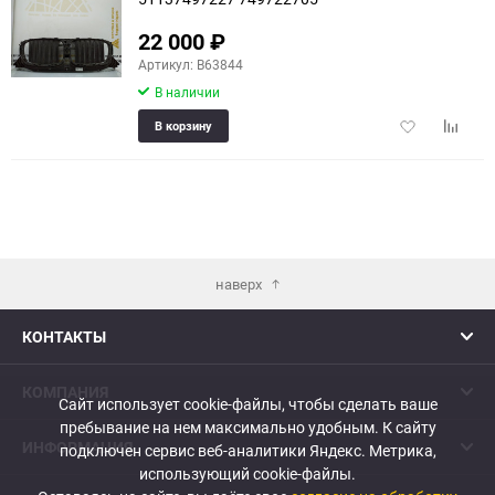
22 000
₽
еще 4 фото
Артикул: B63844
В наличии
Добавить
Добави
В корзину
в
к
избранное
сравне
наверх
КОНТАКТЫ
КОМПАНИЯ
Сайт использует cookie-файлы, чтобы сделать ваше
пребывание на нем максимально удобным. К cайту
ИНФОРМАЦИЯ
подключен сервис веб-аналитики Яндекс. Метрика,
использующий cookie-файлы.