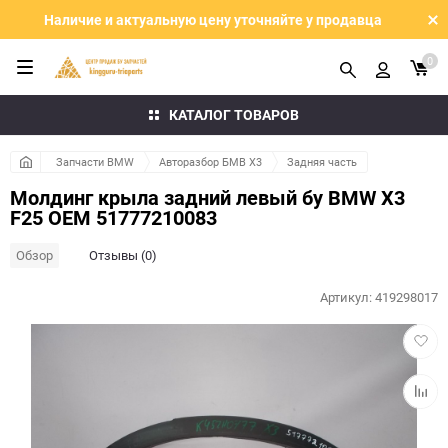
Наличие и актуальную цену уточняйте у продавца
0
КАТАЛОГ ТОВАРОВ
Запчасти BMW
Авторазбор БМВ Х3
Задняя часть
Молдинг крыла задний левый бу BMW X3
F25 OEM 51777210083
Обзор
Отзывы (0)
Артикул:
419298017
Добав
в
избра
Добав
к
сравн