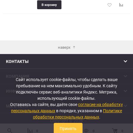
Добавить
Добави
В корзину
в
к
избранное
сравне
наверх
КОНТАКТЫ
КОМПАНИЯ
Сайт использует cookie-файлы, чтобы сделать ваше
пребывание на нем максимально удобным. К cайту
ИНФОРМАЦИЯ
подключен сервис веб-аналитики Яндекс. Метрика,
использующий cookie-файлы.
Оставаясь на сайте, вы даёте свое
согласие на обработку
МЫ В СЕТИ
персональных данных
в порядке, указанном в
Политике
обработки персональных данных
.
Copyright © 2026
Принять
0
0
0
0