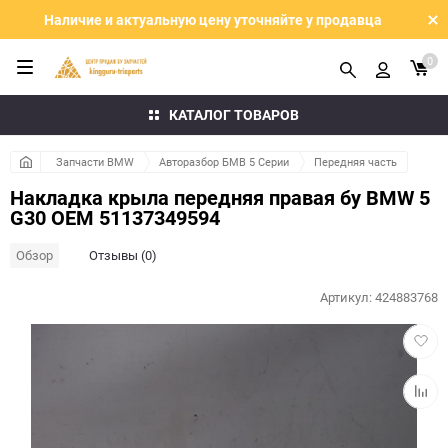
Наличие и актуальную цену уточняйте у продавца
0
КАТАЛОГ ТОВАРОВ
Запчасти BMW
Авторазбор БМВ 5 Серии
Передняя часть
Накладка крыла передняя правая бу BMW 5
G30 OEM 51137349594
Обзор
Отзывы (0)
Артикул:
424883768
Добав
в
избра
Добав
к
сравн