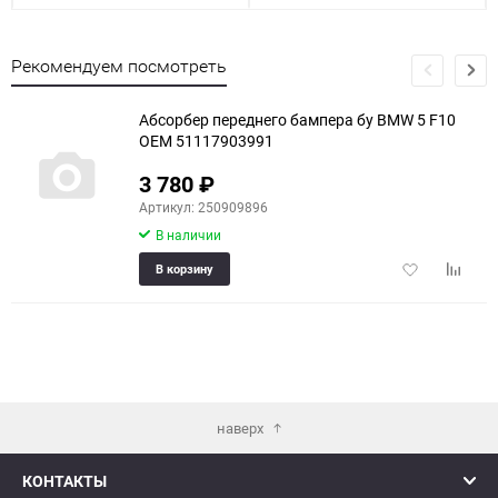
Рекомендуем посмотреть
Абсорбер переднего бампера бу BMW 5 F10
OEM 51117903991
3 780
₽
Артикул: 250909896
В наличии
Добавить
Добави
В корзину
в
к
избранное
сравне
наверх
КОНТАКТЫ