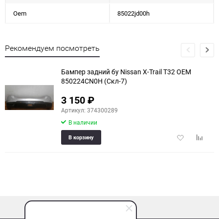
Oem
85022jd00h
Рекомендуем посмотреть
Бампер задний бу Nissan X-Trail T32 OEM
850224CN0H (Скл-7)
3 150
₽
Артикул: 374300289
В наличии
Добавить
Добави
В корзину
в
к
избранное
сравне
наверх