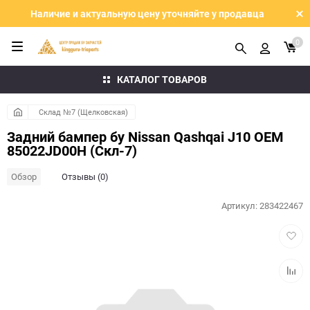
Наличие и актуальную цену уточняйте у продавца
0
КАТАЛОГ ТОВАРОВ
Склад №7 (Щелковская)
Задний бампер бу Nissan Qashqai J10 OEM
85022JD00H (Скл-7)
Обзор
Отзывы (0)
Артикул:
283422467
Добав
в
избра
Добав
к
сравн