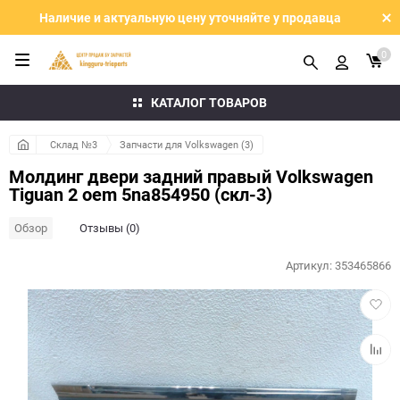
Наличие и актуальную цену уточняйте у продавца
0
КАТАЛОГ ТОВАРОВ
Склад №3
Запчасти для Volkswagen (3)
Молдинг двери задний правый Volkswagen
Tiguan 2 oem 5na854950 (скл-3)
Обзор
Отзывы (0)
Артикул:
353465866
Добав
в
избра
Добав
к
сравн