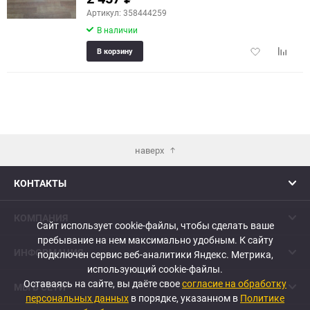
Артикул: 358444259
В наличии
Добавить
Добави
В корзину
в
к
избранное
сравне
наверх
КОНТАКТЫ
КОМПАНИЯ
Сайт использует cookie-файлы, чтобы сделать ваше
пребывание на нем максимально удобным. К cайту
ИНФОРМАЦИЯ
подключен сервис веб-аналитики Яндекс. Метрика,
использующий cookie-файлы.
Оставаясь на сайте, вы даёте свое
согласие на обработку
МЫ В СЕТИ
персональных данных
в порядке, указанном в
Политике