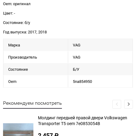
Oem: оригинал
Цвет: -
Состояние: б/у
Год выпуска: 2017, 2018
Марка
VAG
Производитель
VAG
Состояние
Б/У
Oem
5na854950
Рекомендуем посмотреть
Молдинг передней правой двери Volkswagen
Transporter T5 oem 7e0853054B
2 457
₽