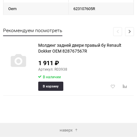
Oem
623107605R
Рекомендуем посмотреть
Молдинг задней двери правый бу Renault
Dokker OEM 828767567R
1 911
₽
Артикул: R03938
В наличии
Добавить
Добави
В корзину
в
к
избранное
сравне
наверх