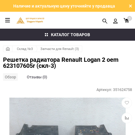
Наличие и актуальную цену уточняйте у продавца
0
КАТАЛОГ ТОВАРОВ
Склад №3
Запчасти для Renault (3)
Решетка радиатора Renault Logan 2 oem
623107605r (скл-3)
Обзор
Отзывы (0)
Артикул:
351624758
Добав
в
избра
Добав
к
сравн