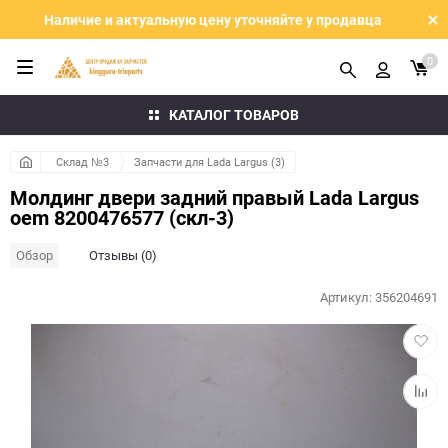
Наличие и актуальную цену уточняйте у продавца
0
КАТАЛОГ ТОВАРОВ
Склад №3
Запчасти для Lada Largus (3)
Молдинг двери задний правый Lada Largus
oem 8200476577 (скл-3)
Обзор
Отзывы (0)
Артикул:
356204691
Добав
в
избра
Добав
к
сравн