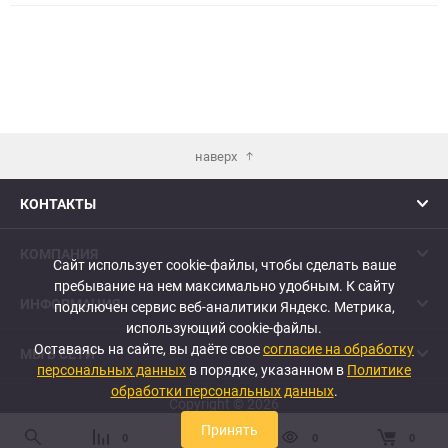
избранное
сравне
наверх
КОНТАКТЫ
КОМПАНИЯ
Сайт использует cookie-файлы, чтобы сделать ваше
пребывание на нем максимально удобным. К cайту
ИНФОРМАЦИЯ
подключен сервис веб-аналитики Яндекс. Метрика,
использующий cookie-файлы.
Оставаясь на сайте, вы даёте свое
согласие на обработку
МЫ В СЕТИ
персональных данных
в порядке, указанном в
Политике
обработки персональных данных
.
Copyright © 2026
Принять
0
0
0
0