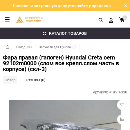
Наличие и актуальную цену уточняйте у продавца
0
КАТАЛОГ ТОВАРОВ
Склад №3
Запчасти для Hyundai (3)
Фара правая (галоген) Hyundai Creta oem
92102m0000 (слом все крепл.слом.часть в
корпусе) (скл-3)
Обзор
Отзывы (0)
Артикул:
419516330
Добав
в
избра
Добав
к
сравн