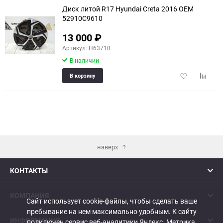
Диск литой R17 Hyundai Creta 2016 OEM
52910C9610
13 000
₽
еще 3 фото
Артикул: H63710
В наличии
Добавить
Добави
В корзину
в
к
избранное
сравне
наверх
КОНТАКТЫ
КОМПАНИЯ
Сайт использует cookie-файлы, чтобы сделать ваше
пребывание на нем максимально удобным. К cайту
ИНФОРМАЦИЯ
подключен сервис веб-аналитики Яндекс. Метрика,